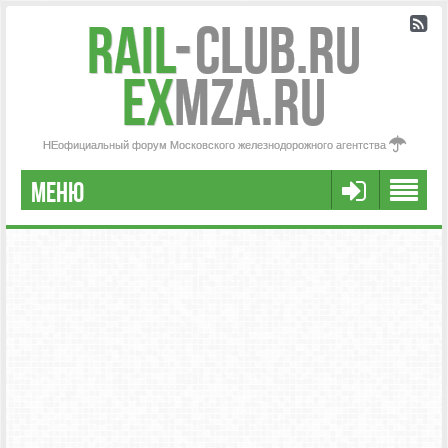
Rail
-
Club.RU
ex
MZA.RU
НЕофициальный форум Московского железнодорожного агентства
МЕНЮ
РЕГИСТРАЦИЯ
FAQ
НАША КОМАНДА
РАСШИРЕННЫЙ ПОИСК
СООБЩЕНИЯ БЕЗ ОТВЕТОВ