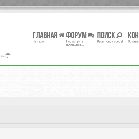
Главная
Форум
Поиск
Ко
Начало
Посмотрите
Весь поиск здесь!
Остава
последние...
тва