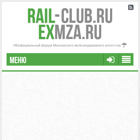
Rail
-
Club.RU
ex
MZA.RU
НЕофициальный форум Московского железнодорожного агентства
МЕНЮ
РЕГИСТРАЦИЯ
FAQ
НАША КОМАНДА
РАСШИРЕННЫЙ ПОИСК
СООБЩЕНИЯ БЕЗ ОТВЕТОВ