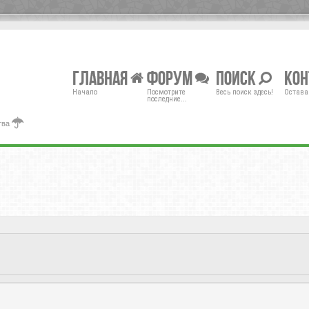
Главная
Форум
Поиск
Ко
Начало
Посмотрите
Весь поиск здесь!
Остава
последние...
тва