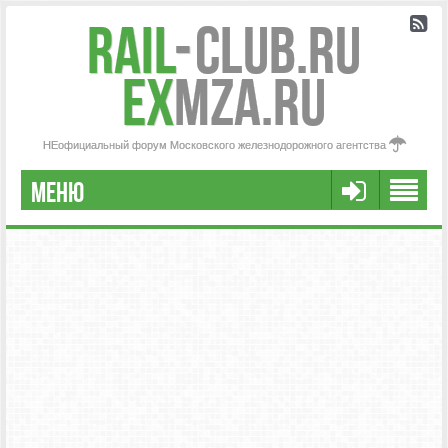
Rail
-
Club.RU
ex
MZA.RU
НЕофициальный форум Московского железнодорожного агентства
МЕНЮ
РЕГИСТРАЦИЯ
FAQ
НАША КОМАНДА
РАСШИРЕННЫЙ ПОИСК
СООБЩЕНИЯ БЕЗ ОТВЕТОВ