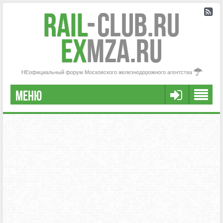
Rail
-
Club.RU
ex
MZA.RU
НЕофициальный форум Московского железнодорожного агентства
МЕНЮ
РЕГИСТРАЦИЯ
FAQ
НАША КОМАНДА
РАСШИРЕННЫЙ ПОИСК
СООБЩЕНИЯ БЕЗ ОТВЕТОВ