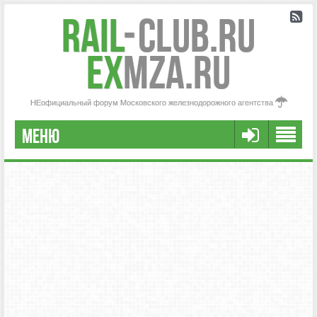
Rail
-
Club.RU
ex
MZA.RU
НЕофициальный форум Московского железнодорожного агентства
МЕНЮ
РЕГИСТРАЦИЯ
FAQ
НАША КОМАНДА
РАСШИРЕННЫЙ ПОИСК
СООБЩЕНИЯ БЕЗ ОТВЕТОВ