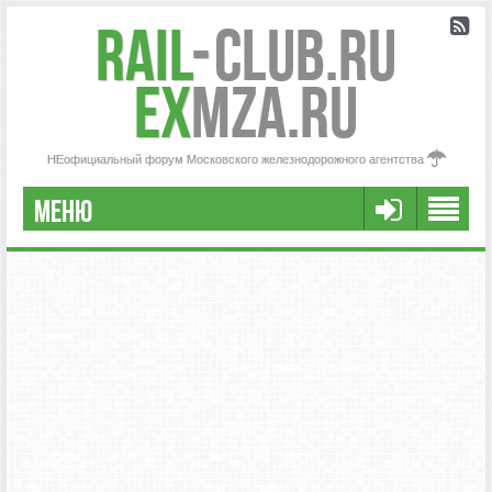
Rail
-
Club.RU
ex
MZA.RU
НЕофициальный форум Московского железнодорожного агентства
МЕНЮ
РЕГИСТРАЦИЯ
FAQ
НАША КОМАНДА
РАСШИРЕННЫЙ ПОИСК
СООБЩЕНИЯ БЕЗ ОТВЕТОВ