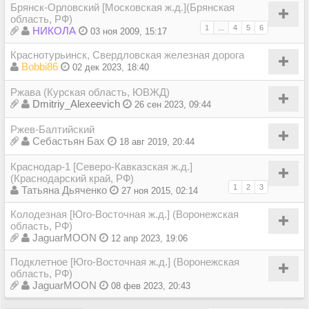
Брянск-Орловский [Московская ж.д.](Брянская
область, РФ)
1
...
4
5
6
НИКОЛА
03 ноя 2009, 15:17
Краснотурьинск, Свердловская железная дорога
Bobbi86
02 дек 2023, 18:40
Ржава (Курская область, ЮВЖД)
Dmitriy_Alexeevich
26 сен 2023, 09:44
Ржев-Балтийский
Себастьян Бах
18 авг 2019, 20:44
Краснодар-1 [Северо-Кавказская ж.д.]
(Краснодарский край, РФ)
1
2
3
Татьяна Дьяченко
27 ноя 2015, 02:14
Колодезная [Юго-Восточная ж.д.] (Воронежская
область, РФ)
JaguarMOON
12 апр 2023, 19:06
Подклетное [Юго-Восточная ж.д.] (Воронежская
область, РФ)
JaguarMOON
08 фев 2023, 20:43