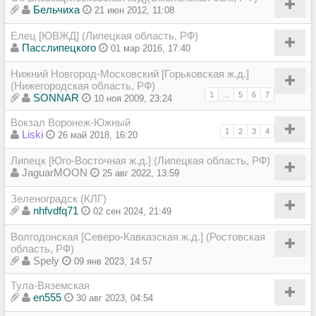
Бельчиха
21 июн 2012, 11:08
Елец [ЮВЖД] (Липецкая область, РФ)
Пасслипецкого
01 мар 2016, 17:40
Нижний Новгород-Московский [Горьковская ж.д.]
(Нижегородская область, РФ)
1
...
5
6
7
SONNAR
10 ноя 2009, 23:24
Вокзал Воронеж-Южный
1
2
3
4
Liski
26 май 2018, 16:20
Липецк [Юго-Восточная ж.д.] (Липецкая область, РФ)
JaguarMOON
25 авг 2022, 13:59
Зеленоградск (КЛГ)
nhfvdfq71
02 сен 2024, 21:49
Волгодонская [Северо-Кавказская ж.д.] (Ростовская
область, РФ)
Spely
09 янв 2023, 14:57
Тула-Вяземская
en555
30 авг 2023, 04:54