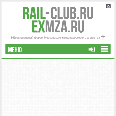
Rail
-
Club.RU
ex
MZA.RU
НЕофициальный форум Московского железнодорожного агентства
МЕНЮ
РЕГИСТРАЦИЯ
FAQ
НАША КОМАНДА
РАСШИРЕННЫЙ ПОИСК
СООБЩЕНИЯ БЕЗ ОТВЕТОВ