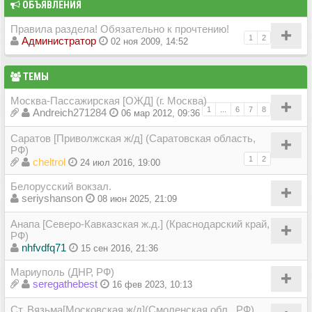
ОБЪЯВЛЕНИЯ
Правила раздела! Обязательно к прочтению!
1
2
Администратор
02 ноя 2009, 14:52
ТЕМЫ
Москва-Пассажирская [ОЖД] (г. Москва)
1
...
6
7
8
Andreich271284
06 мар 2012, 09:36
Саратов [Приволжская ж/д] (Саратовская область,
РФ)
1
2
cheltrol
24 июл 2016, 19:00
Белорусский вокзал.
seriyshanson
08 июн 2025, 21:09
Анапа [Северо-Кавказская ж.д.] (Краснодарский край,
РФ)
nhfvdfq71
15 сен 2016, 21:36
Мариуполь (ДНР, РФ)
seregathebest
16 фев 2023, 10:13
Ст. Вязьма[Московская ж/д](Смоленская обл., РФ)