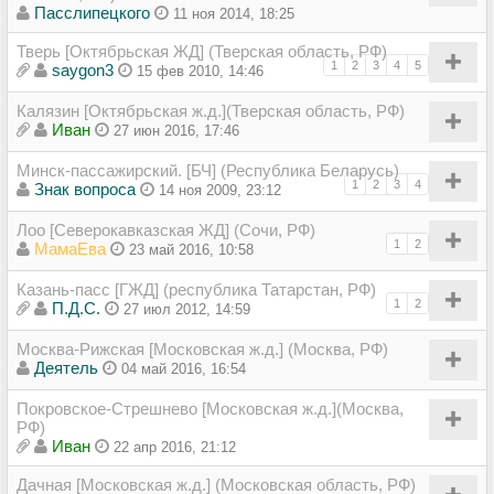
Пасслипецкого
11 ноя 2014, 18:25
Тверь [Октябрьская ЖД] (Тверская область, РФ)
1
2
3
4
5
saygon3
15 фев 2010, 14:46
Калязин [Октябрьская ж.д.](Тверская область, РФ)
Иван
27 июн 2016, 17:46
Минск-пассажирский. [БЧ] (Республика Беларусь)
1
2
3
4
Знак вопроса
14 ноя 2009, 23:12
Лоо [Северокавказская ЖД] (Сочи, РФ)
1
2
МамаЕва
23 май 2016, 10:58
Казань-пасс [ГЖД] (республика Татарстан, РФ)
1
2
П.Д.С.
27 июл 2012, 14:59
Москва-Рижская [Московская ж.д.] (Москва, РФ)
Деятель
04 май 2016, 16:54
Покровское-Стрешнево [Московская ж.д.](Москва,
РФ)
Иван
22 апр 2016, 21:12
Дачная [Московская ж.д.] (Московская область, РФ)