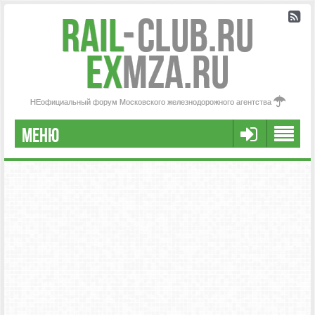
Rail
-
Club.RU
ex
MZA.RU
НЕофициальный форум Московского железнодорожного агентства
МЕНЮ
РЕГИСТРАЦИЯ
FAQ
НАША КОМАНДА
РАСШИРЕННЫЙ ПОИСК
СООБЩЕНИЯ БЕЗ ОТВЕТОВ