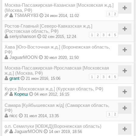
Москва-Пассажирская-Казанская [Московская ж.д.]
(Москва, РФ)
1
2
TSMARY83
24 июн 2014, 11:02
Ростов-Главный [Северо-Кавказская ж.д.]
(Ростовская область, РФ)
1
2
3
4
5
seriyshanson
02 сен 2015, 12:24
Хава [Юго-Восточная ж.д.] (Воронежская область,
РФ)
JaguarMOON
30 июл 2020, 11:50
Москва-Пассажирская-Ярославская [Московская
ж.д.] (Москва, РФ)
1
2
3
4
5
grant
21 июн 2016, 15:06
Курск [Московская ж.д.] (Курская область, РФ)
Кореш
04 июл 2012, 16:15
Самара [Куйбышевская ж/д] (Самарская область,
РФ)
1
2
nicc
31 июл 2014, 13:35
о.п. Семилуки [ЮВЖД](Воронежская область)
JaguarMOON
14 окт 2019, 18:56