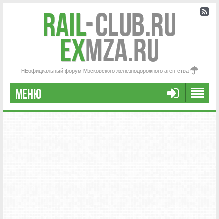
Rail
-
Club.RU
ex
MZA.RU
НЕофициальный форум Московского железнодорожного агентства
МЕНЮ
РЕГИСТРАЦИЯ
FAQ
НАША КОМАНДА
РАСШИРЕННЫЙ ПОИСК
СООБЩЕНИЯ БЕЗ ОТВЕТОВ