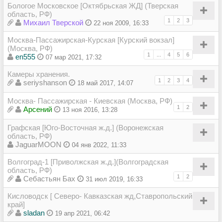
Бологое Московское [Октябрьская ЖД] (Тверская
область, РФ)
1
2
3
Михаил Тверской
22 ноя 2009, 16:33
Москва-Пассажирская-Курская [Курский вокзал]
(Москва, РФ)
1
...
4
5
6
en555
07 мар 2021, 17:32
Камеры хранения.
1
2
3
4
seriyshanson
18 май 2017, 14:07
Москва- Пассажирская - Киевская (Москва, РФ)
1
2
Арсений
13 ноя 2016, 13:28
Графская [Юго-Восточная ж.д.] (Воронежская
область, РФ)
JaguarMOON
04 янв 2022, 11:33
Волгоград-1 [Приволжская ж.д.](Волгоградская
область, РФ)
1
2
Себастьян Бах
31 июл 2019, 16:33
Кисловодск [ Северо- Кавказская жд,Ставропольский
край]
sladan
19 апр 2021, 06:42