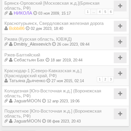
Брянск-Орловский [Московская ж.д.](Брянская
область, РФ)
1
...
4
5
6
НИКОЛА
03 ноя 2009, 15:17
Краснотурьинск, Свердловская железная дорога
Bobbi86
02 дек 2023, 18:40
Ржава (Курская область, ЮВЖД)
Dmitriy_Alexeevich
26 сен 2023, 09:44
Ржев-Балтийский
Себастьян Бах
18 авг 2019, 20:44
Краснодар-1 [Северо-Кавказская ж.д.]
(Краснодарский край, РФ)
1
2
3
Татьяна Дьяченко
27 ноя 2015, 02:14
Колодезная [Юго-Восточная ж.д.] (Воронежская
область, РФ)
JaguarMOON
12 апр 2023, 19:06
Подклетное [Юго-Восточная ж.д.] (Воронежская
область, РФ)
JaguarMOON
08 фев 2023, 20:43