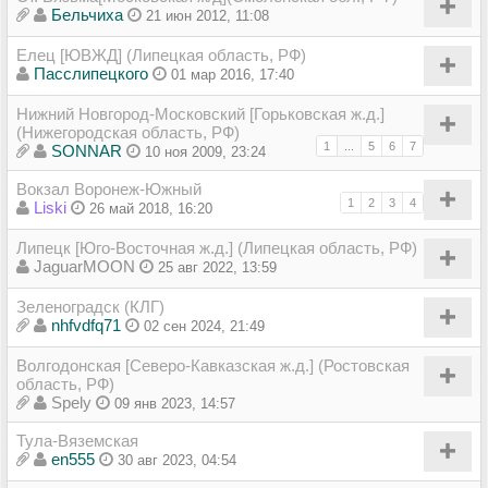
Бельчиха
21 июн 2012, 11:08
Елец [ЮВЖД] (Липецкая область, РФ)
Пасслипецкого
01 мар 2016, 17:40
Нижний Новгород-Московский [Горьковская ж.д.]
(Нижегородская область, РФ)
1
...
5
6
7
SONNAR
10 ноя 2009, 23:24
Вокзал Воронеж-Южный
1
2
3
4
Liski
26 май 2018, 16:20
Липецк [Юго-Восточная ж.д.] (Липецкая область, РФ)
JaguarMOON
25 авг 2022, 13:59
Зеленоградск (КЛГ)
nhfvdfq71
02 сен 2024, 21:49
Волгодонская [Северо-Кавказская ж.д.] (Ростовская
область, РФ)
Spely
09 янв 2023, 14:57
Тула-Вяземская
en555
30 авг 2023, 04:54