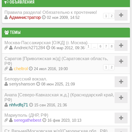
ОБЪЯВЛЕНИЯ
Правила раздела! Обязательно к прочтению!
1
2
Администратор
02 ноя 2009, 14:52
ТЕМЫ
Москва-Пассажирская [ОЖД] (г. Москва)
1
...
6
7
8
Andreich271284
06 мар 2012, 09:36
Саратов [Приволжская ж/д] (Саратовская область,
РФ)
1
2
cheltrol
24 июл 2016, 19:00
Белорусский вокзал.
seriyshanson
08 июн 2025, 21:09
Анапа [Северо-Кавказская ж.д.] (Краснодарский край,
РФ)
nhfvdfq71
15 сен 2016, 21:36
Мариуполь (ДНР, РФ)
seregathebest
16 фев 2023, 10:13
Ст. Вязьма[Московская ж/д](Смоленская обл., РФ)