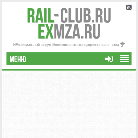
Rail
-
Club.RU
ex
MZA.RU
НЕофициальный форум Московского железнодорожного агентства
МЕНЮ
РЕГИСТРАЦИЯ
FAQ
НАША КОМАНДА
РАСШИРЕННЫЙ ПОИСК
СООБЩЕНИЯ БЕЗ ОТВЕТОВ