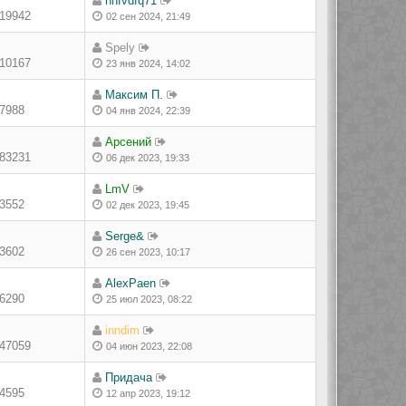
nhfvdfq71
19942
02 сен 2024, 21:49
Spely
10167
23 янв 2024, 14:02
Максим П.
7988
04 янв 2024, 22:39
Арсений
83231
06 дек 2023, 19:33
LmV
3552
02 дек 2023, 19:45
Serge&
3602
26 сен 2023, 10:17
AlexPaen
6290
25 июл 2023, 08:22
inndim
47059
04 июн 2023, 22:08
Придача
4595
12 апр 2023, 19:12