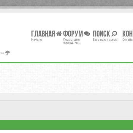
Главная
Форум
Поиск
Ко
Начало
Посмотрите
Весь поиск здесь!
Остава
последние...
тва