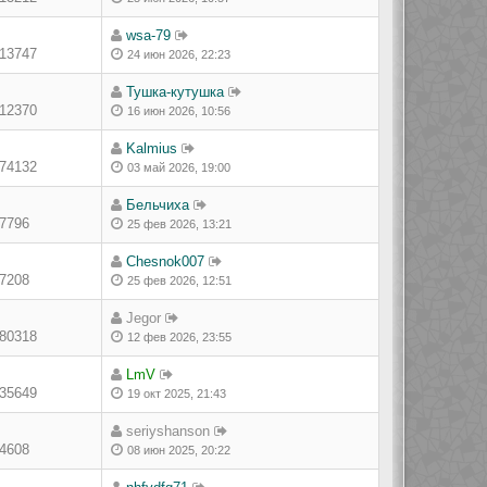
wsa-79
13747
24 июн 2026, 22:23
Тушка-кутушка
12370
16 июн 2026, 10:56
Kalmius
74132
03 май 2026, 19:00
Бельчиха
7796
25 фев 2026, 13:21
Chesnok007
7208
25 фев 2026, 12:51
Jegor
80318
12 фев 2026, 23:55
LmV
35649
19 окт 2025, 21:43
seriyshanson
4608
08 июн 2025, 20:22