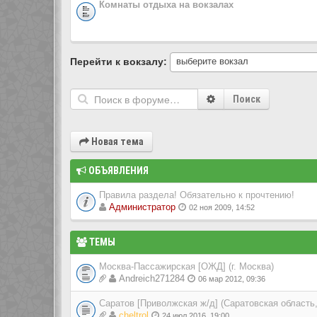
Комнаты отдыха на вокзалах
Перейти к вокзалу:
выберите вокзал
Поиск
Новая тема
ОБЪЯВЛЕНИЯ
Правила раздела! Обязательно к прочтению!
Администратор
02 ноя 2009, 14:52
ТЕМЫ
Москва-Пассажирская [ОЖД] (г. Москва)
Andreich271284
06 мар 2012, 09:36
Саратов [Приволжская ж/д] (Саратовская область
cheltrol
24 июл 2016, 19:00