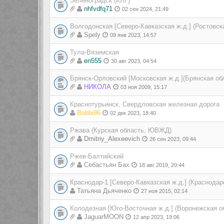
Зеленоградск (КЛГ)
nhfvdfq71
02 сен 2024, 21:49
Волгодонская [Северо-Кавказская ж.д.] (Ростовск
Spely
09 янв 2023, 14:57
Тула-Вяземская
en555
30 авг 2023, 04:54
Брянск-Орловский [Московская ж.д.](Брянская об
НИКОЛА
03 ноя 2009, 15:17
Краснотурьинск, Свердловская железная дорога
Bobbi86
02 дек 2023, 18:40
Ржава (Курская область, ЮВЖД)
Dmitriy_Alexeevich
26 сен 2023, 09:44
Ржев-Балтийский
Себастьян Бах
18 авг 2019, 20:44
Краснодар-1 [Северо-Кавказская ж.д.] (Краснодар
Татьяна Дьяченко
27 ноя 2015, 02:14
Колодезная [Юго-Восточная ж.д.] (Воронежская о
JaguarMOON
12 апр 2023, 19:06