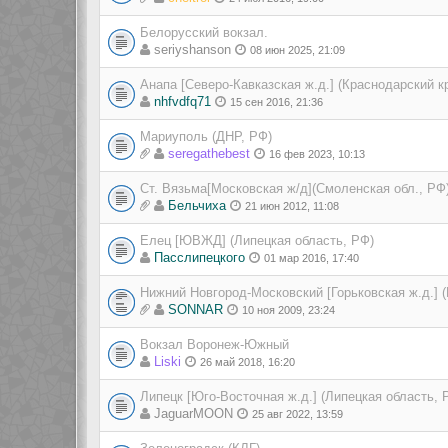
Белорусский вокзал.
seriyshanson
08 июн 2025, 21:09
Анапа [Северо-Кавказская ж.д.] (Краснодарский к
nhfvdfq71
15 сен 2016, 21:36
Мариуполь (ДНР, РФ)
seregathebest
16 фев 2023, 10:13
Ст. Вязьма[Московская ж/д](Смоленская обл., РФ
Бельчиха
21 июн 2012, 11:08
Елец [ЮВЖД] (Липецкая область, РФ)
Пасслипецкого
01 мар 2016, 17:40
Нижний Новгород-Московский [Горьковская ж.д.] 
SONNAR
10 ноя 2009, 23:24
Вокзал Воронеж-Южный
Liski
26 май 2018, 16:20
Липецк [Юго-Восточная ж.д.] (Липецкая область, 
JaguarMOON
25 авг 2022, 13:59