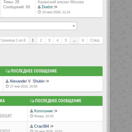
Темы: 28
Казанский вокзал Москва
Сообщений: 60
Doкtor
23 июл 2026, 12:14
Страница
1
из
8
1
2
3
4
5
...
8
След.
ПОСЛЕДНЕЕ СООБЩЕНИЕ
Alexander V. Shubin
27 янв 2015, 20:55
КА
ПОСЛЕДНЕЕ СООБЩЕНИЕ
Колхозник
101187
Вчера, 10:33
Стас064
13212
25 июн 2026, 10:57