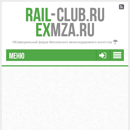
Rail
-
Club.RU
ex
MZA.RU
НЕофициальный форум Московского железнодорожного агентства
МЕНЮ
РЕГИСТРАЦИЯ
FAQ
НАША КОМАНДА
РАСШИРЕННЫЙ ПОИСК
СООБЩЕНИЯ БЕЗ ОТВЕТОВ