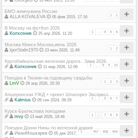
10 июл 2025, 15:28
БМО жемчужина России
1
2
ALLA KOVALEVA
05 фев 2015, 17:16
В Москву на футбол 2026
1
...
4
5
6
Колхозник
25 апр 2026, 11:20
Москва-Минск-Москва,июнь 2026
1
2
IgorStalin1970
23 июн 2026, 11:49
Кругобайкальская железная дорога . Зима 2026
1
...
8
9
10
Колхозник
11 мар 2026, 12:06
Поездка в Тихвин на годовщину свадьбы
1
2
3
LmV
29 апр 2026, 20:30
Апшеронская УЖД + проект Шпалорез Экспресс
1
...
5
6
7
Kalmius
09 сен 2024, 09:28
Курск-Братислава поездами
1
...
7
8
9
mvy
13 май 2026, 18:46
Поездки Донни Нины по железной дороге
1
...
457
458
459
ИванМошкарев
05 дек 2017,