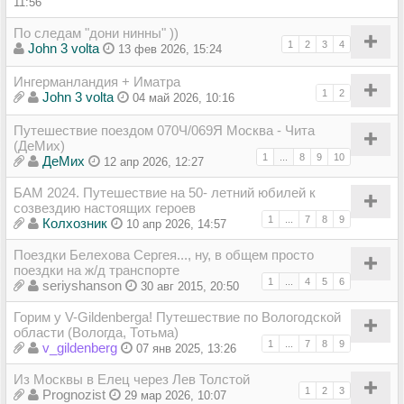
11:56
По следам "дони нинны" ))
1
2
3
4
John 3 volta
13 фев 2026, 15:24
Ингерманландия + Иматра
1
2
John 3 volta
04 май 2026, 10:16
Путешествие поездом 070Ч/069Я Москва - Чита
(ДеМих)
1
...
8
9
10
ДеМих
12 апр 2026, 12:27
БАМ 2024. Путешествие на 50- летний юбилей к
созвездию настоящих героев
1
...
7
8
9
Колхозник
10 апр 2026, 14:57
Поездки Белехова Сергея..., ну, в общем просто
поездки на ж/д транспорте
1
...
4
5
6
seriyshanson
30 авг 2015, 20:50
Горим у V-Gildenberga! Путешествие по Вологодской
области (Вологда, Тотьма)
1
...
7
8
9
v_gildenberg
07 янв 2025, 13:26
Из Москвы в Елец через Лев Толстой
1
2
3
Prognozist
29 мар 2026, 10:07