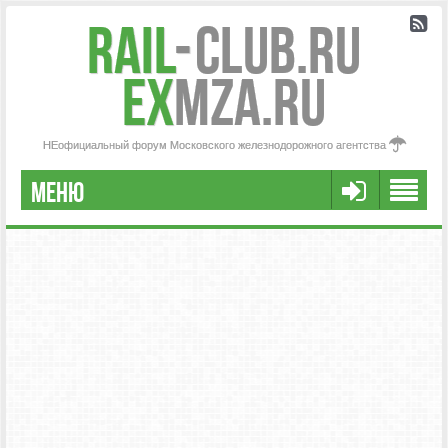
Rail
-
Club.RU
ex
MZA.RU
НЕофициальный форум Московского железнодорожного агентства
МЕНЮ
РЕГИСТРАЦИЯ
FAQ
НАША КОМАНДА
РАСШИРЕННЫЙ ПОИСК
СООБЩЕНИЯ БЕЗ ОТВЕТОВ