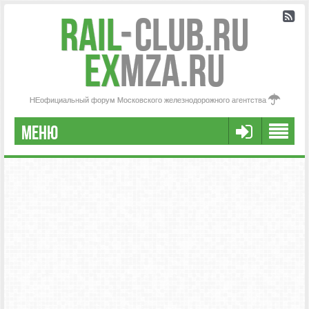
Rail
-
Club.RU
ex
MZA.RU
НЕофициальный форум Московского железнодорожного агентства
МЕНЮ
РЕГИСТРАЦИЯ
FAQ
НАША КОМАНДА
РАСШИРЕННЫЙ ПОИСК
СООБЩЕНИЯ БЕЗ ОТВЕТОВ