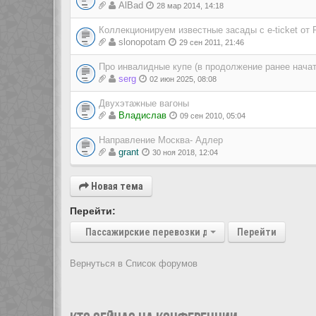
AlBad
28 мар 2014, 14:18
Коллекционируем известные засады с e-ticket от 
slonopotam
29 сен 2011, 21:46
Про инвалидные купе (в продолжение ранее нача
serg
02 июн 2025, 08:08
Двухэтажные вагоны
Владиcлав
09 сен 2010, 05:04
Направление Москва- Адлер
grant
30 ноя 2018, 12:04
Новая тема
Перейти:
Пассажирские перевозки дальнего следования
Перейти
Вернуться в Список форумов
Показать: