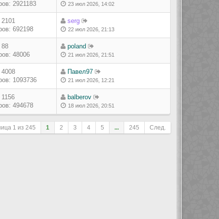
ов: 2921183
23 июл 2026, 14:02
 2101
serg
ов: 692198
22 июл 2026, 21:13
 88
poland
ов: 48006
21 июл 2026, 21:51
 4008
Павел97
ов: 1093736
21 июл 2026, 12:21
 1156
balberov
ов: 494678
18 июл 2026, 20:51
ница
1
из
245
1
2
3
4
5
...
245
След.
ле сортировки
Перейти