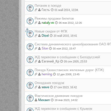
Питание в поезде
Гость
01 май 2014, 13:04
Режимы продажи билетов
nataly-m
06 янв 2012, 12:26
Новые скидки от ФПК
Disel
20 май 2010, 19:41
Система динамического ценообразования ОАО Ф
Slon
30 ноя 2012, 15:47
ЖД перевозки в сообщении с Белоруссией
Евгений_Кр
09 сен 2005, 23:53
Поезда Казахстанских железных дорог (КТЖ)
heming
12 дек 2008, 13:45
Опоздания поездов
wave
27 сен 2023, 16:42
Фактическое движение поездов
Михаил
19 янв 2023, 14:02
ЖД перевозки в сообщении с Крымом