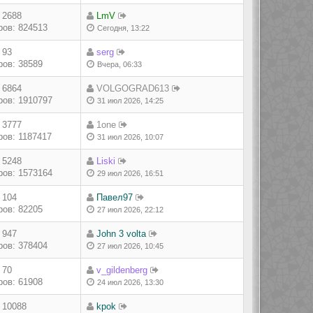
 2688
LmV
ов: 824513
Сегодня, 13:22
 93
serg
ов: 38589
Вчера, 06:33
 6864
VOLGOGRAD613
ов: 1910797
31 июл 2026, 14:25
 3777
1one
ов: 1187417
31 июл 2026, 10:07
 5248
Liski
ов: 1573164
29 июл 2026, 16:51
 104
Павел97
ов: 82205
27 июл 2026, 22:12
 947
John 3 volta
ов: 378404
27 июл 2026, 10:45
 70
v_gildenberg
ов: 61908
24 июл 2026, 13:30
 10088
kpok