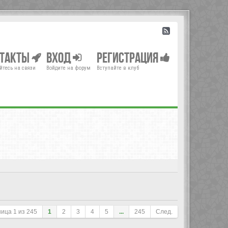
нтакты
Вход
Регистрация
йтесь на связи
Войдите на форум
Вступайте в клуб
ница
1
из
245
1
2
3
4
5
...
245
След.