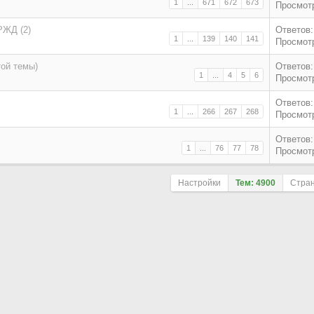
1
...
671
672
673
Просмотр
РЖД (2)
Ответов:
1
...
139
140
141
Просмотр
той темы)
Ответов:
1
...
4
5
6
Просмотр
Ответов:
1
...
266
267
268
Просмотр
Ответов:
1
...
76
77
78
Просмотр
Настройки
Тем: 4900
Стра
Поле сортировки
По