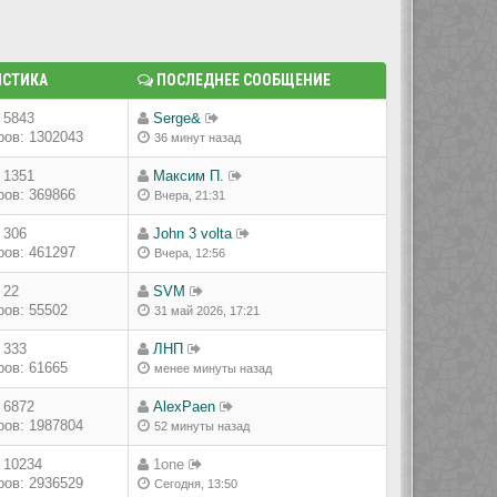
ИСТИКА
ПОСЛЕДНЕЕ СООБЩЕНИЕ
 5843
Serge&
ов: 1302043
36 минут назад
 1351
Максим П.
ов: 369866
Вчера, 21:31
 306
John 3 volta
ов: 461297
Вчера, 12:56
 22
SVM
ов: 55502
31 май 2026, 17:21
 333
ЛНП
ов: 61665
менее минуты назад
 6872
AlexPaen
ов: 1987804
52 минуты назад
 10234
1one
ов: 2936529
Сегодня, 13:50