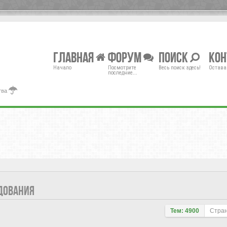
Главная
Форум
Поиск
Ко
Начало
Посмотрите
Весь поиск здесь!
Остава
последние...
тва
ДОВАНИЯ
Тем: 4900
Стра