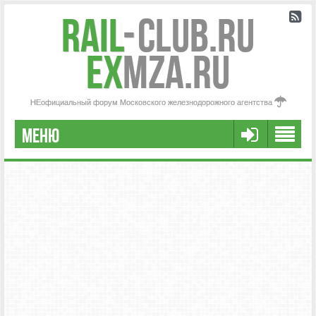
Rail
-
Club.RU
ex
MZA.RU
НЕофициальный форум Московского железнодорожного агентства
МЕНЮ
РЕГИСТРАЦИЯ
FAQ
НАША КОМАНДА
РАСШИРЕННЫЙ ПОИСК
СООБЩЕНИЯ БЕЗ ОТВЕТОВ