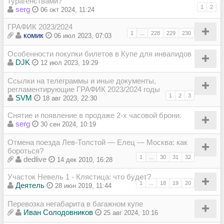
турагенствами?
1
2
serg
06 окт 2024, 11:24
ГРАФИК 2023/2024
1
...
228
229
230
комик
06 июл 2023, 07:03
Особенности покупки билетов в Купе для инвалидов
DJK
12 июл 2023, 19:29
Ссылки на телеграммы и иные документы,
регламентирующие ГРАФИК 2023/2024 годы
1
2
3
SVM
18 авг 2023, 22:30
Снятие и появление в продаже 2-х часовой брони.
serg
30 сен 2024, 10:19
Отмена поезда Лев-Толстой — Елец — Москва: как
бороться?
1
...
30
31
32
dedlive
14 дек 2010, 16:28
Участок Невель 1 - Клястица: что будет?
1
...
18
19
20
Деятель
28 июн 2019, 11:44
Перевозка негабарита в багажном купе
Иван Солодовников
25 авг 2024, 10:16