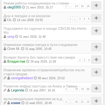
Режим работы кондиционера на стоянке
1
...
14
15
16
oleg5955
21 июл 2010, 16:27
Душ в поездах и на вокзалах
1
...
4
5
6
f.b.
14 сен 2008, 03:55
Подскажите по сидячке в поезде 235/236 Мо-НиНо-
Мо
serg
31 июл 2024, 11:40
Изменение номера поезда в пути следования
Олег М.
31 мар 2005, 10:45
Возврат билета без присутствия пассажира
1
2
3
Владиcлав
29 апр 2019, 11:04
Изменение времени отправления/прибытия после
старта продаж
seregathebest
08 июл 2024, 23:52
Развитие инфраструктуры на Анапу и Тамань
1
...
78
79
80
Legenda
16 апр 2007, 16:16
мультимодальные перевозки на ж.д.
1
...
20
21
22
комик
22 май 2015, 18:45