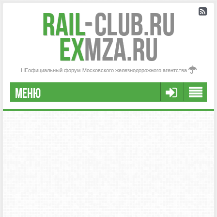
Rail
-
Club.RU
ex
MZA.RU
НЕофициальный форум Московского железнодорожного агентства
МЕНЮ
РЕГИСТРАЦИЯ
FAQ
НАША КОМАНДА
РАСШИРЕННЫЙ ПОИСК
СООБЩЕНИЯ БЕЗ ОТВЕТОВ