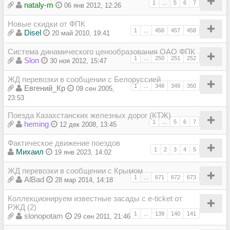
1
...
5
6
7
nataly-m
06 янв 2012, 12:26
Новые скидки от ФПК
1
...
456
457
458
Disel
20 май 2010, 19:41
Система динамического ценообразования ОАО ФПК
1
...
250
251
252
Slon
30 ноя 2012, 15:47
ЖД перевозки в сообщении с Белоруссией
1
...
348
349
350
Евгений_Кр
09 сен 2005,
23:53
Поезда Казахстанских железных дорог (КТЖ)
1
...
5
6
7
heming
12 дек 2008, 13:45
Фактическое движение поездов
1
2
3
4
5
Михаил
19 янв 2023, 14:02
ЖД перевозки в сообщении с Крымом
1
...
671
672
673
AlBad
28 мар 2014, 14:18
Коллекционируем известные засады с e-ticket от
РЖД (2)
1
...
139
140
141
slonopotam
29 сен 2011, 21:46