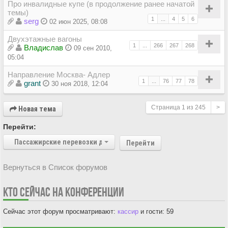
Про инвалидные купе (в продолжение ранее начатой
темы)
1
...
4
5
6
serg
02 июн 2025, 08:08
Двухэтажные вагоны
1
...
266
267
268
Владиcлав
09 сен 2010,
05:04
Направление Москва- Адлер
1
...
76
77
78
grant
30 ноя 2018, 12:04
Страница
1
из
245
>
Новая тема
Перейти:
Пассажирские перевозки дальнего следования
Перейти
Вернуться в Список форумов
КТО СЕЙЧАС НА КОНФЕРЕНЦИИ
Сейчас этот форум просматривают:
кассир
и гости: 59