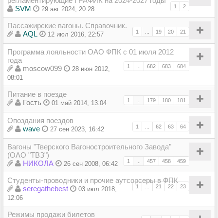
регламентирующие ГРАФИК на 2024-2027 годы
1
2
SVM
29 авг 2024, 20:28
Пассажирские вагоны. Справочник.
1
...
19
20
21
AQL
12 июл 2016, 22:57
Программа лояльности ОАО ФПК с 01 июля 2012
года
1
...
682
683
684
moscow099
28 июн 2012,
08:01
Питание в поезде
1
...
179
180
181
Гость
01 май 2014, 13:04
Опоздания поездов
1
...
62
63
64
wave
27 сен 2023, 16:42
Вагоны "Тверского Вагоностроительного Завода"
(ОАО "ТВЗ")
1
...
457
458
459
НИКОЛА
26 сен 2008, 06:42
Студенты-проводники и прочие аутсорсеры в ФПК
1
...
21
22
23
seregathebest
03 июл 2018,
12:06
Режимы продажи билетов