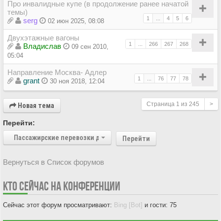
Про инвалидные купе (в продолжение ранее начатой
темы)
1
...
4
5
6
serg
02 июн 2025, 08:08
Двухэтажные вагоны
1
...
266
267
268
Владиcлав
09 сен 2010,
05:04
Направление Москва- Адлер
1
...
76
77
78
grant
30 ноя 2018, 12:04
Страница
1
из
245
>
Новая тема
Перейти:
Пассажирские перевозки дальнего следования
Перейти
Вернуться в Список форумов
КТО СЕЙЧАС НА КОНФЕРЕНЦИИ
Сейчас этот форум просматривают:
Bing [Bot]
и гости: 75