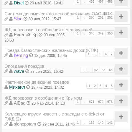
1
...
456
457
458
Disel
20 май 2010, 19:41
Система динамического ценообразования ОАО ФПК
1
...
250
251
252
Slon
30 ноя 2012, 15:47
ЖД перевозки в сообщении с Белоруссией
1
...
348
349
350
Евгений_Кр
09 сен 2005,
23:53
Поезда Казахстанских железных дорог (КТЖ)
1
...
5
6
7
heming
12 дек 2008, 13:45
Опоздания поездов
1
...
62
63
64
wave
27 сен 2023, 16:42
Фактическое движение поездов
1
2
3
4
5
Михаил
19 янв 2023, 14:02
ЖД перевозки в сообщении с Крымом
1
...
671
672
673
AlBad
28 мар 2014, 14:18
Коллекционируем известные засады с e-ticket от
РЖД (2)
1
...
139
140
141
slonopotam
29 сен 2011, 21:46