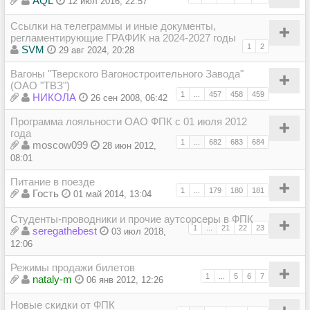
AQL
12 июл 2016, 22:57
Ссылки на телеграммы и иные документы,
регламентирующие ГРАФИК на 2024-2027 годы
1
2
SVM
29 авг 2024, 20:28
Вагоны "Тверского Вагоностроительного Завода"
(ОАО "ТВЗ")
1
...
457
458
459
НИКОЛА
26 сен 2008, 06:42
Программа лояльности ОАО ФПК с 01 июля 2012
года
1
...
682
683
684
moscow099
28 июн 2012,
08:01
Питание в поезде
1
...
179
180
181
Гость
01 май 2014, 13:04
Студенты-проводники и прочие аутсорсеры в ФПК
1
...
21
22
23
seregathebest
03 июл 2018,
12:06
Режимы продажи билетов
1
...
5
6
7
nataly-m
06 янв 2012, 12:26
Новые скидки от ФПК