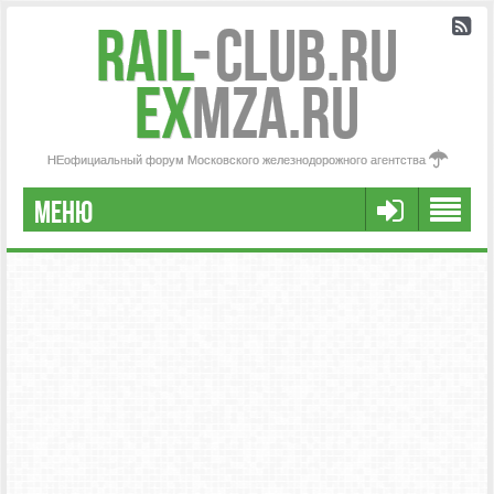
Rail
-
Club.RU
ex
MZA.RU
НЕофициальный форум Московского железнодорожного агентства
МЕНЮ
РЕГИСТРАЦИЯ
FAQ
НАША КОМАНДА
РАСШИРЕННЫЙ ПОИСК
СООБЩЕНИЯ БЕЗ ОТВЕТОВ