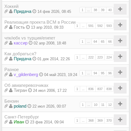
Хоккей
1
...
38
39
40
Придача
14 фев 2026, 08:45
Реализация проекта ВСМ в России
1
...
591
592
593
Гость
13 апр 2010, 09:33
чпк/юбк vs турция/египет
1
...
64
65
66
кассир
02 апр 2008, 18:48
Как добраться?
1
...
222
223
224
Придача
01 дек 2014, 22:26
Разное
1
...
94
95
96
v_gildenberg
04 май 2023, 19:24
Об авиаперевозчиках
1
...
836
837
838
Тигран
24 июл 2006, 17:22
Бензин
1
...
10
11
12
poland
22 июл 2026, 00:07
Санкт-Петербург
1
...
368
369
370
Иван
23 фев 2014, 09:04