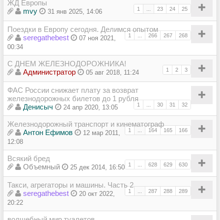
ЖД Европы
1
...
23
24
25
mvy
31 янв 2025, 14:06
Поездки в Европу сегодня. Делимся опытом
1
...
266
267
268
seregathebest
07 ноя 2021,
00:34
С ДНЕМ ЖЕЛЕЗНОДОРОЖНИКА!
1
2
3
Администратор
05 авг 2018, 11:24
ФАС России снижает плату за возврат
железнодорожных билетов до 1 рубля
1
...
30
31
32
Денисыч
24 апр 2020, 13:05
Железнодорожный транспорт и кинематограф
1
...
164
165
166
Антон Ефимов
12 мар 2011,
12:08
Всякий бред
1
...
628
629
630
Объемный
25 дек 2014, 16:50
Такси, агрегаторы и машины. Часть 2
1
...
287
288
289
seregathebest
20 окт 2022,
20:22
волшебный мир туалетов