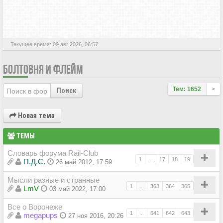
АКТИВНЫЕ ТЕМЫ
Текущее время: 09 авг 2026, 06:57
БОЛТОВНЯ И ФЛЕЙМ
Тем: 1652
>
Поиск
Новая тема
ТЕМЫ
Словарь форума Rail-Club
1
...
17
18
19
П.Д.С.
26 май 2012, 17:59
Мысли разные и странные
1
...
363
364
365
LmV
03 май 2022, 17:00
Все о Воронеже
1
...
641
642
643
megapups
27 ноя 2016, 20:26