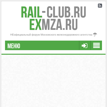
Rail
-
Club.RU
ex
MZA.RU
НЕофициальный форум Московского железнодорожного агентства
МЕНЮ
РЕГИСТРАЦИЯ
FAQ
НАША КОМАНДА
РАСШИРЕННЫЙ ПОИСК
СООБЩЕНИЯ БЕЗ ОТВЕТОВ