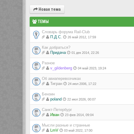
Новая тема
ТЕМЫ
Словарь форума Rail-Club
П.Д.С.
26 май 2012, 17:59
Как добраться?
Придача
01 дек 2014, 22:26
Разное
v_gildenberg
04 май 2023, 19:24
Об авиаперевозчиках
Тигран
24 июл 2006, 17:22
Бензин
poland
22 июл 2026, 00:07
Санкт-Петербург
Иван
23 фев 2014, 09:04
Мысли разные и странные
LmV
03 май 2022, 17:00