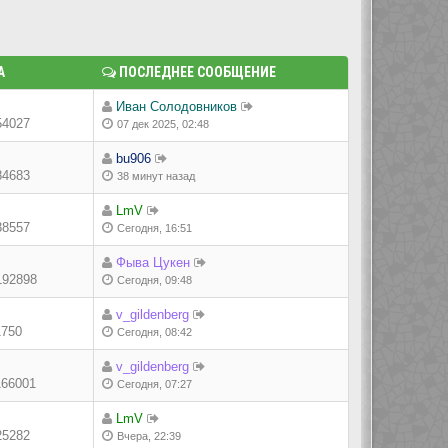
А
ПОСЛЕДНЕЕ СООБЩЕНИЕ
Иван Солодовников
54027
07 дек 2025, 02:48
bu906
84683
38 минут назад
LmV
38557
Сегодня, 16:51
Фыва Цукен
192898
Сегодня, 09:48
v_gildenberg
1750
Сегодня, 08:42
v_gildenberg
166001
Сегодня, 07:27
LmV
25282
Вчера, 22:39