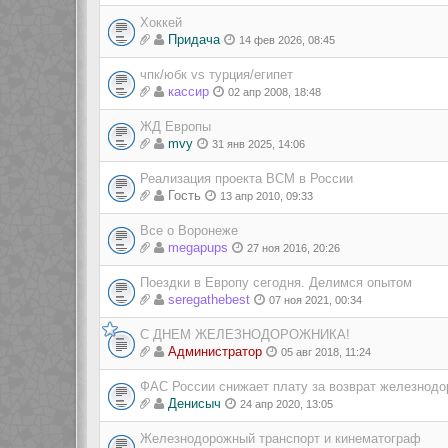
Хоккей
Придача
14 фев 2026, 08:45
чпк/юбк vs турция/египет
кассир
02 апр 2008, 18:48
ЖД Европы
mvy
31 янв 2025, 14:06
Реализация проекта ВСМ в России
Гость
13 апр 2010, 09:33
Все о Воронеже
megapups
27 ноя 2016, 20:26
Поездки в Европу сегодня. Делимся опытом
seregathebest
07 ноя 2021, 00:34
С ДНЕМ ЖЕЛЕЗНОДОРОЖНИКА!
Администратор
05 авг 2018, 11:24
ФАС России снижает плату за возврат железнодо
Денисыч
24 апр 2020, 13:05
Железнодорожный транспорт и кинематограф