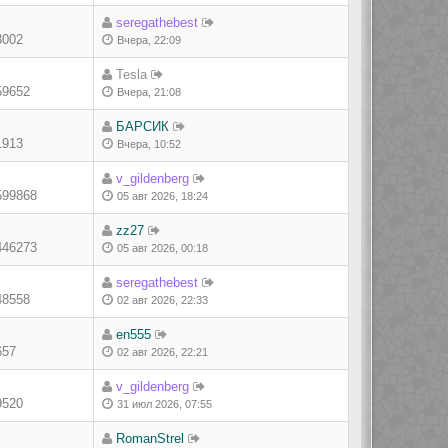
seregathebest
3002
Вчера, 22:09
Tesla
59652
Вчера, 21:08
БАРСИК
1913
Вчера, 10:52
v_gildenberg
599868
05 авг 2026, 18:24
zz27
446273
05 авг 2026, 00:18
seregathebest
48558
02 авг 2026, 22:33
en555
657
02 авг 2026, 22:21
v_gildenberg
9520
31 июл 2026, 07:55
RomanStrel