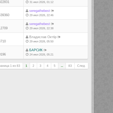
022831
31 июл 2026, 01:12
seregathebest
439360
29 июл 2026, 22:46
seregathebest
12709
29 июл 2026, 22:38
Владислав Октбр
4710
29 июл 2026, 05:50
БАРСИК
0196
24 июл 2026, 05:21
раница
1
из
83
1
2
3
4
5
...
83
След.
ле сортировки
Перейти