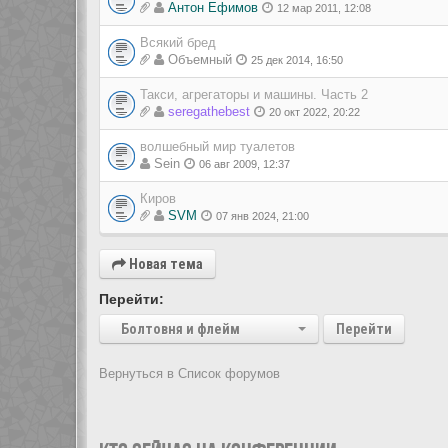
Антон Ефимов
12 мар 2011, 12:08
Всякий бред
Объемный
25 дек 2014, 16:50
Такси, агрегаторы и машины. Часть 2
seregathebest
20 окт 2022, 20:22
волшебный мир туалетов
Sein
06 авг 2009, 12:37
Киров
SVM
07 янв 2024, 21:00
Новая тема
Перейти:
Болтовня и флейм
Перейти
Вернуться в Список форумов
Показать: