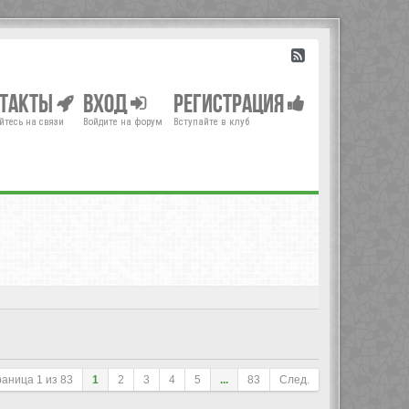
нтакты
Вход
Регистрация
йтесь на связи
Войдите на форум
Вступайте в клуб
раница
1
из
83
1
2
3
4
5
...
83
След.