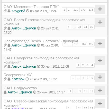
ОАО "Московско-Тверская ППК"
1
...
171
172
173
saygon3
08 авг 2009, 11:24
ОАО "Волго-Вятская пригородная пассажирская
компания"
1
...
23
24
25
Антон Ефимов
26 май 2011,
22:20
Электропоезда Desiro "Ласточка" - пригород
1
...
113
114
115
Антон Ефимов
01 окт 2010,
21:47
ОАО "Самарская пригородная пассажирская
компания"
1
2
3
4
Антон Ефимов
30 июл 2011, 12:08
Белорусская ЖД
1
...
4
5
6
Kotenok
23 ноя 2019, 13:22
ОАО "Содружество"
1
...
9
10
11
Антон Ефимов
25 июн 2011, 14:17
ОАО "Северо-Кавказская пригородная пассажирская
компания"
1
...
11
12
13