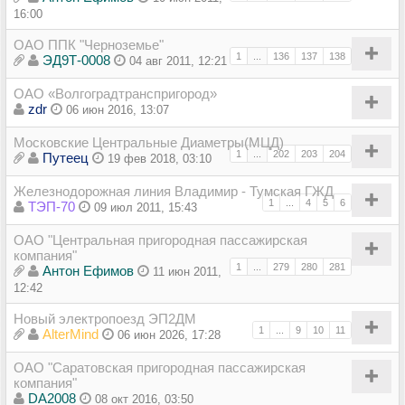
16:00
ОАО ППК "Черноземье"
1
...
136
137
138
ЭД9Т-0008
04 авг 2011, 12:21
ОАО «Волгоградтранспригород»
zdr
06 июн 2016, 13:07
Московские Центральные Диаметры(МЦД)
1
...
202
203
204
Путеец
19 фев 2018, 03:10
Железнодорожная линия Владимир - Тумская ГЖД
1
...
4
5
6
ТЭП-70
09 июл 2011, 15:43
ОАО "Центральная пригородная пассажирская
компания"
1
...
279
280
281
Антон Ефимов
11 июн 2011,
12:42
Новый электропоезд ЭП2ДМ
1
...
9
10
11
AlterMind
06 июн 2026, 17:28
ОАО "Саратовская пригородная пассажирская
компания"
DA2008
08 окт 2016, 03:50