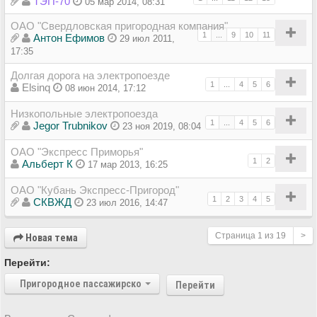
ТЭП-70
05 мар 2014, 08:31
ОАО "Свердловская пригородная компания"
1
...
9
10
11
Антон Ефимов
29 июл 2011,
17:35
Долгая дорога на электропоезде
1
...
4
5
6
Elsinq
08 июн 2014, 17:12
Низкопольные электропоезда
1
...
4
5
6
Jegor Trubnikov
23 ноя 2019, 08:04
ОАО "Экспресс Приморья"
1
2
Альберт К
17 мар 2013, 16:25
ОАО "Кубань Экспресс-Пригород"
1
2
3
4
5
СКВЖД
23 июл 2016, 14:47
Страница
1
из
19
>
Новая тема
Перейти:
Пригородное пассажирское сообщение
Перейти