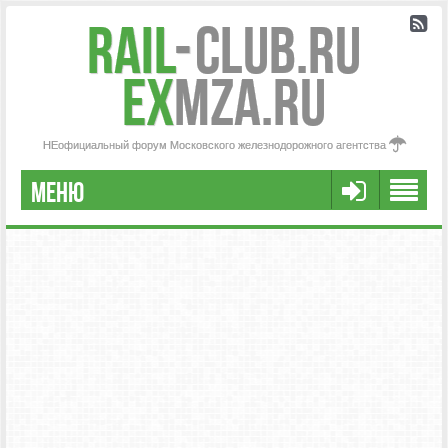
Rail
-
Club.RU
ex
MZA.RU
НЕофициальный форум Московского железнодорожного агентства
МЕНЮ
РЕГИСТРАЦИЯ
FAQ
НАША КОМАНДА
РАСШИРЕННЫЙ ПОИСК
СООБЩЕНИЯ БЕЗ ОТВЕТОВ