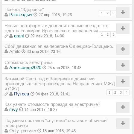
Поезда "Здоровье"
1
2
3
Разъездыч
27 апр 2015, 19:26
Новые платформы и дополнительные поезда: что
ждет пассажиров Ярославского направления
1
2
3
grant
29 май 2018, 14:06
Сбой движения эп на перегоне Одинцово-Голицыно.
Amilo
30 мар 2018, 23:16
Сломалась электричка
Александр2020
25 мар 2018, 18:48
Затяжной Снегопад и Задержки в движении
пригородных электропоездов на Направлениях МЖД
и ОЖД
1
2
3
4
Путеец
04 фев 2018, 21:41
Как узнать стоимость проезда на электричке?
mvy
14 сен 2017, 18:27
Подмены составов "спутника" составом обычной
электрички
Oofy_prosser
18 янв 2018, 19:45