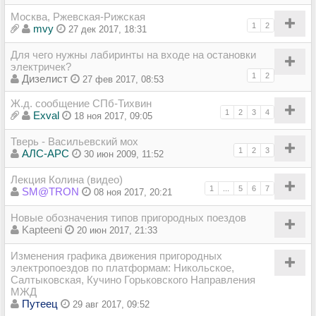
Москва, Ржевская-Рижская
1
2
mvy
27 дек 2017, 18:31
Для чего нужны лабиринты на входе на остановки
электричек?
1
2
Дизелист
27 фев 2017, 08:53
Ж.д. сообщение СПб-Тихвин
1
2
3
4
Exval
18 ноя 2017, 09:05
Тверь - Васильевский мох
1
2
3
АЛС-АРС
30 июн 2009, 11:52
Лекция Колина (видео)
1
...
5
6
7
SM@TRON
08 ноя 2017, 20:21
Новые обозначения типов пригородных поездов
Kapteeni
20 июн 2017, 21:33
Изменения графика движения пригородных
электропоездов по платформам: Никольское,
Салтыковская, Кучино Горьковского Направления
МЖД
Путеец
29 авг 2017, 09:52