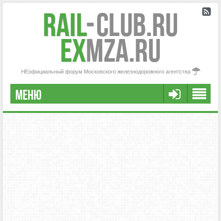
Rail
-
Club.RU
ex
MZA.RU
НЕофициальный форум Московского железнодорожного агентства
МЕНЮ
РЕГИСТРАЦИЯ
FAQ
НАША КОМАНДА
РАСШИРЕННЫЙ ПОИСК
СООБЩЕНИЯ БЕЗ ОТВЕТОВ