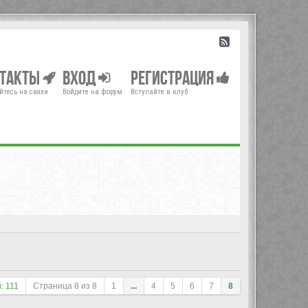
нтакты
Вход
Регистрация
йтесь на связи
Войдите на форум
Вступайте в клуб
: 111
Страница
8
из
8
1
...
4
5
6
7
8