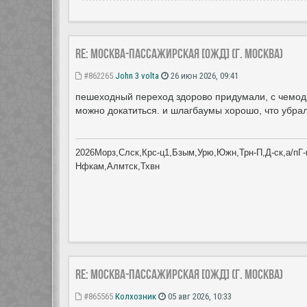
Re: Москва-Пассажирская [ОЖД] (г. Москва)
#862265
John 3 volta
26 июн 2026, 09:41
пешеходный переход здорово придумали, с чемода
можно докатиться. и шлагбаумы хорошо, что убрал
2026Морз,Слск,Крс-ц1,Бзым,Урю,Южн,Трн-П,Д-ск,а/пГ-к
Нфкам,Алмтск,Тхвн
Re: Москва-Пассажирская [ОЖД] (г. Москва)
#865565
Колхозник
05 авг 2026, 10:33