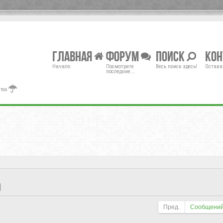
Главная
Форум
Поиск
Ко
Начало
Посмотрите
Весь поиск здесь!
Остава
последние...
тва
)
Пред.
Сообщений