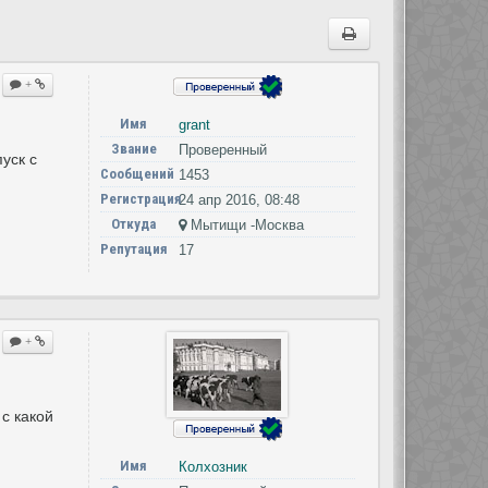
+
Имя
grant
Звание
Проверенный
уск с
Сообщений
1453
Регистрация
24 апр 2016, 08:48
Откуда
Мытищи -Москва
Репутация
17
+
с какой
Имя
Колхозник