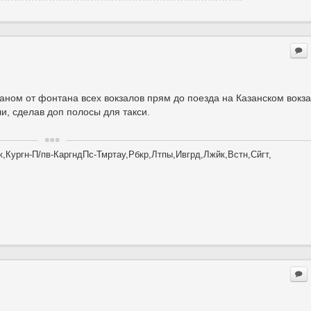
ном от фонтана всех вокзалов прям до поезда на Казанском вокз
и, сделав доп полосы для такси.
,Кургн-П/пв-КаргндПс-Тмртау,Рбкр,Лтпы,Ивгрд,Лжйк,Встн,Сйгт,