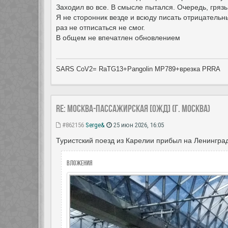
Заходил во все. В смысле пытался. Очередь, грязь
Я не сторонник везде и всюду писать отрицательны
раз не отписаться не смог.
В общем не впечатлен обновлением
SARS CoV2= RaTG13+Pangolin MP789+врезка PRRA
Re: Москва-Пассажирская [ОЖД] (г. Москва)
#862156
Serge&
25 июн 2026, 16:05
Туристский поезд из Карелии прибыл на Ленинград
Вложения