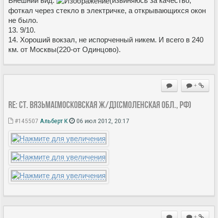
Внешний вид:
(извиняюсь за качество,
фоткал через стекло в электричке, а открывающихся окон
не было.
13. 9/10.
14. Хороший вокзал, не испорченный никем. И всего в 240
км. от Москвы(220-от Одинцово).
+
Re: Ст. Вязьма[Московская ж/д](Смоленская обл., РФ)
#145507
Альберт К
06 июл 2012, 20:17
+