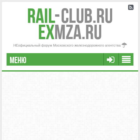
Rail
-
Club.RU
ex
MZA.RU
НЕофициальный форум Московского железнодорожного агентства
МЕНЮ
РЕГИСТРАЦИЯ
FAQ
НАША КОМАНДА
РАСШИРЕННЫЙ ПОИСК
СООБЩЕНИЯ БЕЗ ОТВЕТОВ