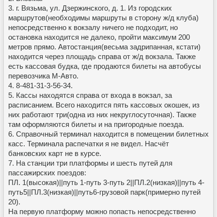
3. г. Вязьма, ул. Дзержинского, д. 1. Из городских
маршрутов(необходимы маршруты в сторону ж/д клуба)
непосредственно к вокзалу ничего не подходит, но
остановка находится не далеко, пройти максимум 200
метров прямо. Автостанция(весьма задрипанная, кстати)
находится через площадь справа от ж/д вокзала. Также
есть кассовая будка, где продаются билеты на автобусы
перевозчика М-Авто.
4. 8-481-31-3-56-34.
5. Кассы находятся справа от входа в вокзал, за
расписанием. Всего находится пять кассовых окошек, из
них работают три(одна из них некруглосуточная). Также
там оформляются билеты и на пригородные поезда.
6. Справочный терминал находится в помещении билетных
касс. Терминала распечатки я не видел. Насчёт
банковских карт не в курсе.
7. На станции три платформы и шесть путей для
пассажирских поездов:
ПЛ. 1(высокая)||путь 1-путь 3-путь 2||ПЛ.2(низкая)||путь 4-
путь5||ПЛ.3(низкая)||путь6-грузовой парк(примерно путей
20).
На первую платформу можно попасть непосредственно