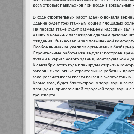
досмотровых павильонов при входе в вокзальный 
В ходе строительных работ зданию вокзала вернём
Здание будет трёхэтажным общей площадью более
На первом этаже будут размещены кассовый зал, 
наших маленьких пассажиров сделаем детскую игр
ожидания, бизнес-зал и зал повышенной комфорт
Особое внимание уделили организации безбарье
Строительные работы уже ведутся: построен вре
путями и каркас нового здания, монтируем коммун
К сентябрю этого года планируем открытие конкор
завершить основные строительные работы и прист
года рассчитываем ввести вокзал в эксплуатацию.
Кроме того, будет благоустроена территория вокз
площади и прилегающей городской территории с о
транспорта.