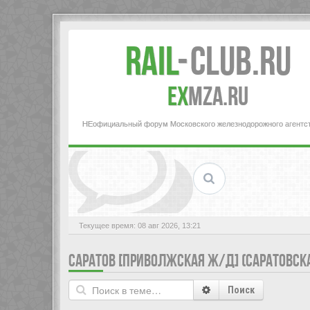
Rail
-
Club.RU
ex
MZA.RU
НЕофициальный форум Московского железнодорожного агентс
Текущее время: 08 авг 2026, 13:21
САРАТОВ [ПРИВОЛЖСКАЯ Ж/Д] (САРАТОВСКА
Поиск