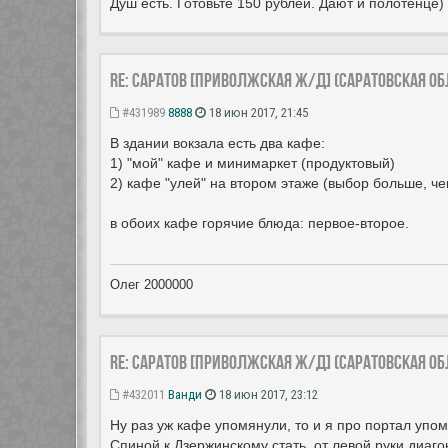
Душ есть. Готовьте 150 рублей. Дают и полотенце)
Re: Саратов [Приволжская ж/д] (Саратовская об
#431989
8888
18 июн 2017, 21:45
В здании вокзала есть два кафе:
1) "мой" кафе и минимаркет (продуктовый)
2) кафе "улей" на втором этаже (выбор больше, че
в обоих кафе горячие блюда: первое-второе.
Олег 2000000
Re: Саратов [Приволжская ж/д] (Саратовская об
#432011
Ванди
18 июн 2017, 23:12
Ну раз уж кафе упомянули, то и я про портал упом
Спиной к Дзержинскому стать, от левой руки диаго