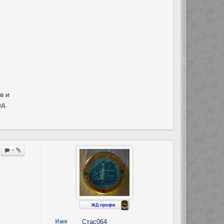
в и
д.
+
Имя
Стас064