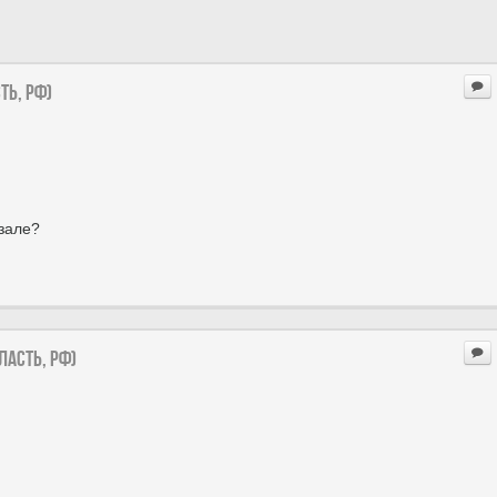
ть, РФ)
зале?
ласть, РФ)