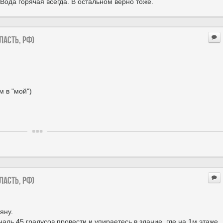
 Вода горячая всегда. В остальном верно тоже.
ласть, РФ)
м в "мой")
ласть, РФ)
яну.
наль 45 градусов провести и упираетесь в здание, где на 1м этаже