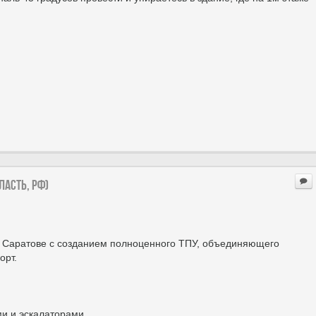
ласть, РФ)
в Саратове с созданием полноценного ТПУ, объединяющего
орт.
и и эскалаторами