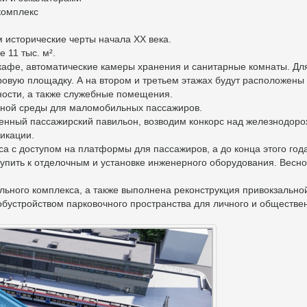
комплекс
 исторические черты начала XX века.
 11 тыс. м².
кафе, автоматические камеры хранения и санитарные комнаты. Дл
овую площадку. А на втором и третьем этажах будут расположены
ности, а также служебные помещения.
рной среды для маломобильных пассажиров.
менный пассажирский павильон, возводим конкорс над железнодор
икации.
са с доступом на платформы для пассажиров, а до конца этого год
упить к отделочным и установке инженерного оборудования. Весн
ального комплекса, а также выполнена реконструкция привокзально
бустройством парковочного пространства для личного и обществе