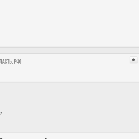
ласть, РФ)
?