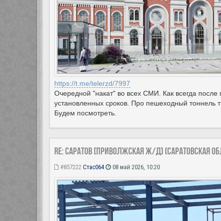
https://t.me/telerzd/7997
Очередной "накат" во всех СМИ. Как всегда после
установленных сроков. Про пешеходный тоннель ти
Будем посмотреть.
Re: Саратов [Приволжская ж/д] (Саратовская об
#857222
Стас064
08 май 2026, 10:20