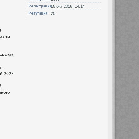
Регистрация
15 окт 2019, 14:14
Репутация
20
я
 залы
ожными
а –
ой 2027
й
нного