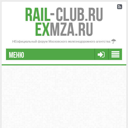
Rail
-
Club.RU
ex
MZA.RU
НЕофициальный форум Московского железнодорожного агентства
МЕНЮ
РЕГИСТРАЦИЯ
FAQ
НАША КОМАНДА
РАСШИРЕННЫЙ ПОИСК
СООБЩЕНИЯ БЕЗ ОТВЕТОВ