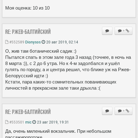
Моя оценка: 10 из 10
Re: Ржев-Балтийский
+
#552589
Dionysos
20 авг 2019, 02:14
О, жив там ботанический садик :)
Пытался спать в этом зале года 3 назад (точнее, в ночь на
8 марта :)), с 2 до 6 утра. Но к 4-м задолбался и ушёл
гулять по городу, а и центра решил, что ближе уж на Ржев-
Белорусский идти :)
Кстати, пара каких-то сомнительных пованивающих
личностей в прекрасном зале таки дрыхла :(
Re: Ржев-Балтийский
+
#553501
mic
23 авг 2019, 19:31
Да, очень миленький вокзальчик. При небольшом
пассажиропотоке