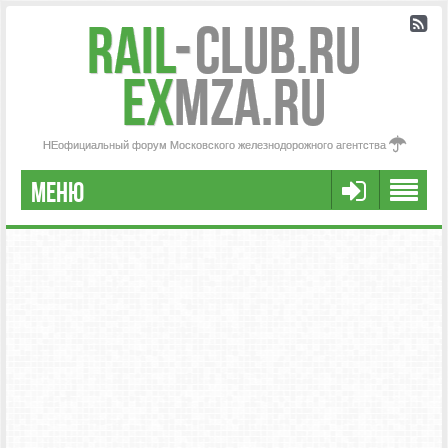
Rail
-
Club.RU
ex
MZA.RU
НЕофициальный форум Московского железнодорожного агентства
МЕНЮ
РЕГИСТРАЦИЯ
FAQ
НАША КОМАНДА
РАСШИРЕННЫЙ ПОИСК
СООБЩЕНИЯ БЕЗ ОТВЕТОВ