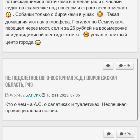
потрескавшимися пяточками в шлепанцах и с часами
сидит на скамеечке под навесом и строго всех отмечает
. Собачки только с бирочками в ушах
. Такая
домашняя уютная атмосфера. Погулял по Семилукам,
перешел через мост, сел и за 26 рублей на восьмерочке
или дядидиминой шестидесяточке
уехал в элитный
центр города
+
Re: Подклетное [Юго-Восточная ж.д.] (Воронежская
область, РФ)
#757462
БАРСИК
10 фев 2023, 07:05
Кто о чём - а А.С. о салатиках и туалетиках. Неспешная
провинциальная поэзия.
+