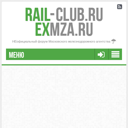
Rail
-
Club.RU
ex
MZA.RU
НЕофициальный форум Московского железнодорожного агентства
МЕНЮ
РЕГИСТРАЦИЯ
FAQ
НАША КОМАНДА
РАСШИРЕННЫЙ ПОИСК
СООБЩЕНИЯ БЕЗ ОТВЕТОВ