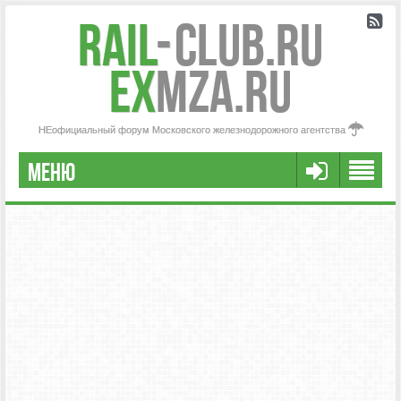
Rail
-
Club.RU
ex
MZA.RU
НЕофициальный форум Московского железнодорожного агентства
МЕНЮ
РЕГИСТРАЦИЯ
FAQ
НАША КОМАНДА
РАСШИРЕННЫЙ ПОИСК
СООБЩЕНИЯ БЕЗ ОТВЕТОВ