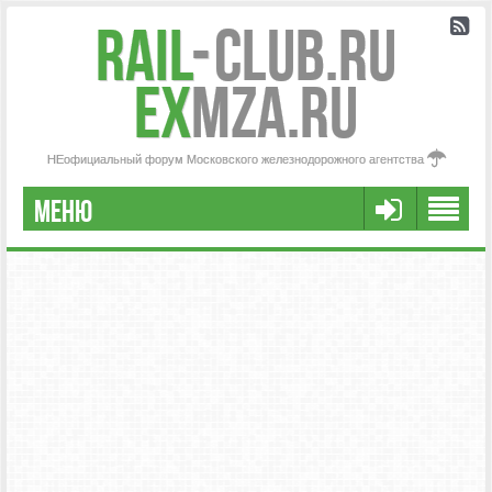
Rail
-
Club.RU
ex
MZA.RU
НЕофициальный форум Московского железнодорожного агентства
МЕНЮ
РЕГИСТРАЦИЯ
FAQ
НАША КОМАНДА
РАСШИРЕННЫЙ ПОИСК
СООБЩЕНИЯ БЕЗ ОТВЕТОВ