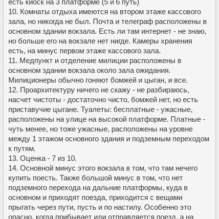
есть киоск на 3 платформе (5 и 6 путь)
10. Комнаты отдыха имеются на втором этаже кассового
зала, но никогда не был. Почта и телеграф расположены в
основном здании вокзала. Есть ли там интернет - не знаю,
но больше его на вокзале нет нигде. Камеры хранения
есть, на минус первом этаже кассового зала.
11. Медпункт и отделение милиции расположены в
основном здании вокзала около зала ожидания.
Милиционеры обычно гоняют бомжей и цыган, и все.
12. Проархитектуру ничего не скажу - не разбираюсь,
насчет чистоты - достаточно чисто, бомжей нет, но есть
приставучие цыгане. Туалеты: бесплатные - ужасные,
расположены на улице на высокой платформе. Платные -
чуть менее, но тоже ужасные, расположены на уровне
между 1 этажом основного здания и подземным переходом
к путям.
13. Оценка - 7 из 10.
14. Основной минус этого вокзала в том, что там нечего
купить поесть. Также большой минус в том, что нет
подземного перехода на дальние платформы, куда в
основном и приходят поезда, приходится с вещами
прыгать через пути, пусть и по настилу. Особенно это
опасно, когда прибывает или отправляется поезд, а на