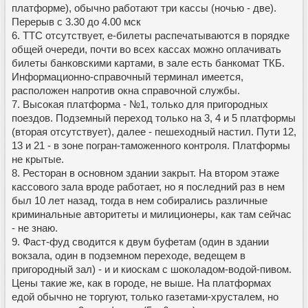
платформе), обычно работают три кассы (ночью - две).
Перерыв с 3.30 до 4.00 мск
6. ТТС отсутствует, е-билеты распечатываются в порядке
общей очереди, почти во всех кассах можно оплачивать
билеты банковскими картами, в зале есть банкомат ТКБ.
Информационно-справочный терминал имеется,
расположен напротив окна справочной службы.
7. Высокая платформа - №1, только для пригородных
поездов. Подземный переход только на 3, 4 и 5 платформы
(вторая отсутствует), далее - пешеходный настил. Пути 12,
13 и 21 - в зоне погран-таможенного контроля. Платформы
не крытые.
8. Ресторан в основном здании закрыт. На втором этаже
кассового зала вроде работает, но я последний раз в нем
был 10 лет назад, тогда в нем собирались различные
криминальные авторитеты и милиционеры, как там сейчас
- не знаю.
9. Фаст-фуд сводится к двум буфетам (один в здании
вокзала, один в подземном переходе, ведещем в
пригородный зал) - и и киоскам с шоколадом-водой-пивом.
Цены такие же, как в городе, не выше. На платформах
едой обычно не торгуют, только газетами-хрусталем, но