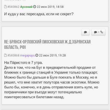
#540862
Арсений
22 июн 2019, 18:58
И куда у вас пересадка, если не секрет?
+
Re: Брянск-Орловский [Московская ж.д.](Брянская
область, РФ)
#540868
megapups
22 июн 2019, 19:28
На Пáристого в 7 утра.
Дело в том, что на Буг в предварительной продаже от
ближних к границе станций в Украине только плацкарт.
Можно было бы дальше в Буге поехать в Москву, но я
решил, что мне хватит полутора часов экзотики. Можно
было бы, конечно, и в день отправления взять купе, но
пограничники при въезде могут потенциально
поинтересоваться билетами назад.