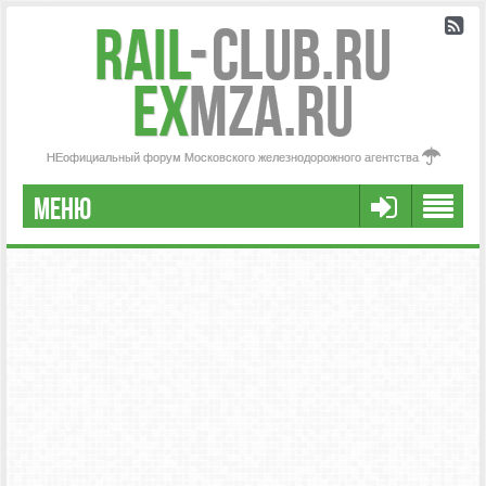
Rail
-
Club.RU
ex
MZA.RU
НЕофициальный форум Московского железнодорожного агентства
МЕНЮ
РЕГИСТРАЦИЯ
FAQ
НАША КОМАНДА
РАСШИРЕННЫЙ ПОИСК
СООБЩЕНИЯ БЕЗ ОТВЕТОВ