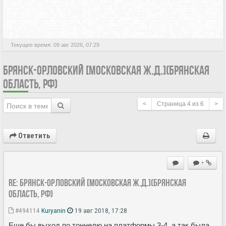
АКТИВНЫЕ ТЕМЫ
Текущее время: 09 авг 2026, 07:29
БРЯНСК-ОРЛОВСКИЙ [МОСКОВСКАЯ Ж.Д.](БРЯНСКАЯ
ОБЛАСТЬ, РФ)
<
Страница
4
из
6
>
Ответить
+
Re: Брянск-Орловский [Московская ж.д.](Брянская
область, РФ)
#494114
Kuryanin
19 авг 2018, 17:28
Еще бы выход по тоннелю на платформы 3-4, а так была