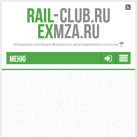
Rail
-
Club.RU
ex
MZA.RU
НЕофициальный форум Московского железнодорожного агентства
МЕНЮ
РЕГИСТРАЦИЯ
FAQ
НАША КОМАНДА
РАСШИРЕННЫЙ ПОИСК
СООБЩЕНИЯ БЕЗ ОТВЕТОВ