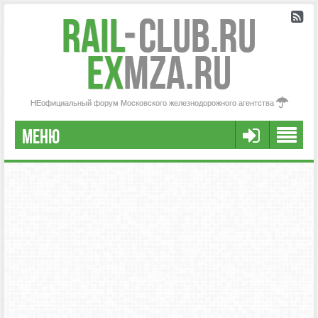
Rail
-
Club.RU
ex
MZA.RU
НЕофициальный форум Московского железнодорожного агентства
МЕНЮ
РЕГИСТРАЦИЯ
FAQ
НАША КОМАНДА
РАСШИРЕННЫЙ ПОИСК
СООБЩЕНИЯ БЕЗ ОТВЕТОВ