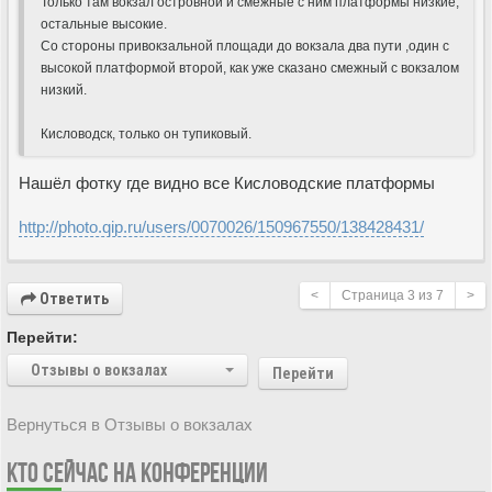
Только там вокзал островной и смежные с ним платформы низкие,
остальные высокие.
Со стороны привокзальной площади до вокзала два пути ,один с
высокой платформой второй, как уже сказано смежный с вокзалом
низкий.
Кисловодск, только он тупиковый.
Нашёл фотку где видно все Кисловодские платформы
http://photo.qip.ru/users/0070026/150967550/138428431/
<
Страница
3
из
7
>
Ответить
Перейти:
Отзывы о вокзалах
Перейти
Вернуться в Отзывы о вокзалах
КТО СЕЙЧАС НА КОНФЕРЕНЦИИ