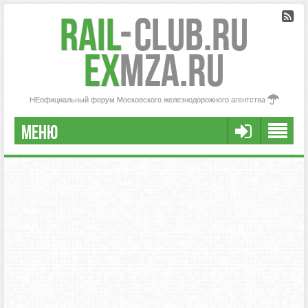
Rail
-
Club.RU
ex
MZA.RU
НЕофициальный форум Московского железнодорожного агентства
МЕНЮ
РЕГИСТРАЦИЯ
FAQ
НАША КОМАНДА
РАСШИРЕННЫЙ ПОИСК
СООБЩЕНИЯ БЕЗ ОТВЕТОВ