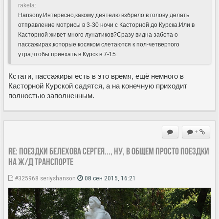
raketa:
Hansony.Интересно,какому деятелю взбрело в голову делать
отправление мотрисы в 3-30 ночи с Касторной до Курска.Или в
Касторной живет много лунатиков?Сразу видна забота о
пассажирах,которые косяком слетаются к пол-четвертого
утра,чтобы приехать в Курск в 7-15.
Кстати, пассажиры есть в это время, ещё немного в
Касторной Курской садятся, а на конечную приходит
полностью заполненным.
+
Re: Поездки Белехова Сергея..., ну, в общем просто поездки
на ж/д транспорте
#325968
seriyshanson
08 сен 2015, 16:21