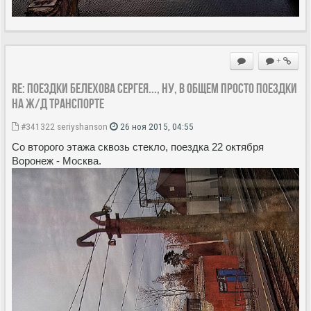
+
Re: Поездки Белехова Сергея..., ну, в общем просто поездки
на ж/д транспорте
#341322
seriyshanson
26 ноя 2015, 04:55
Со второго этажа сквозь стекло, поездка 22 октября
Воронеж - Москва.