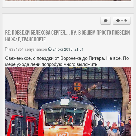
+
Re: Поездки Белехова Сергея..., ну, в общем просто поездки
на ж/д транспорте
#334851
seriyshanson
24 окт 2015, 21:01
Свеженькое, с поездки от Воронежа до Питера. Не всё. По
мере ухода лени попробую много выложить.