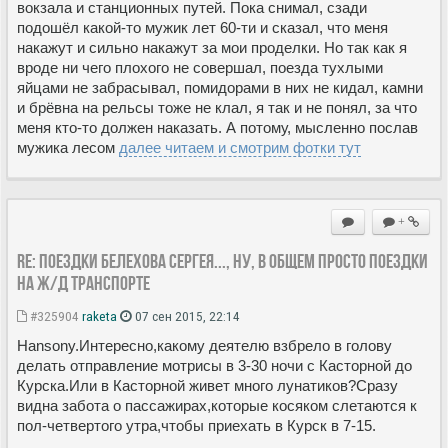
вокзала и станционных путей. Пока снимал, сзади
подошёл какой-то мужик лет 60-ти и сказал, что меня
накажут и сильно накажут за мои проделки. Но так как я
вроде ни чего плохого не совершал, поезда тухлыми
яйцами не забрасывал, помидорами в них не кидал, камни
и брёвна на рельсы тоже не клал, я так и не понял, за что
меня кто-то должен наказать. А потому, мысленно послав
мужика лесом
далее читаем и смотрим фотки тут
+
Re: Поездки Белехова Сергея..., ну, в общем просто поездки
на ж/д транспорте
#325904
raketa
07 сен 2015, 22:14
Hansony.Интересно,какому деятелю взбрело в голову
делать отправление мотрисы в 3-30 ночи с Касторной до
Курска.Или в Касторной живет много лунатиков?Сразу
видна забота о пассажирах,которые косяком слетаются к
пол-четвертого утра,чтобы приехать в Курск в 7-15.