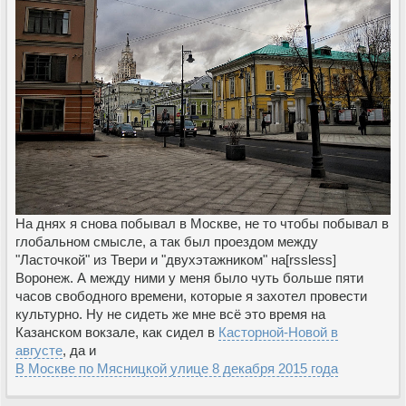
На днях я снова побывал в Москве, не то чтобы побывал в
глобальном смысле, а так был проездом между
"Ласточкой" из Твери и "двухэтажником" на[rssless]
Воронеж. А между ними у меня было чуть больше пяти
часов свободного времени, которые я захотел провести
культурно. Ну не сидеть же мне всё это время на
Казанском вокзале, как сидел в
Касторной-Новой в
августе
, да и
В Москве по Мясницкой улице 8 декабря 2015 года