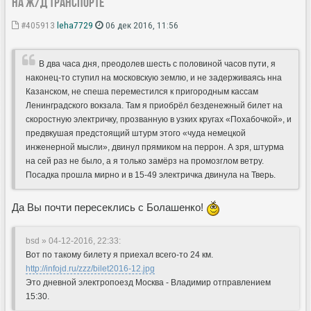
на ж/д транспорте
#405913
leha7729
06 дек 2016, 11:56
В два часа дня, преодолев шесть с половиной часов пути, я
наконец-то ступил на московскую землю, и не задерживаясь нна
Казанском, не спеша переместился к пригородным кассам
Ленинградского вокзала. Там я приобрёл безденежный билет на
скоростную электричку, прозванную в узких кругах «Похабочкой», и
предвкушая предстоящий штурм этого «чуда немецкой
инженерной мысли», двинул прямиком на перрон. А зря, штурма
на сей раз не было, а я только замёрз на промозглом ветру.
Посадка прошла мирно и в 15-49 электричка двинула на Тверь.
Да Вы почти пересеклись с Болашенко!
bsd » 04-12-2016, 22:33
:
Вот по такому билету я приехал всего-то 24 км.
http://infojd.ru/zzz/bilet2016-12.jpg
Это дневной электропоезд Москва - Владимир отправлением
15:30.