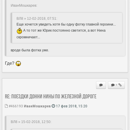
ИванМошкарев:
ВЛ8 » 12-02-2018, 07:51
:
Еще хочется увидеть хотя бы одну фотку главной героини...
А то тот же Юрик постоянно светится, а вот Нина
скромничает...
вроде была фотка уже.
Где?
+
Re: Поездки Донни Нины по железной дороге
#466193
ИванМошкарев
17 фев 2018, 15:20
ВЛ8 » 15-02-2018, 12:50
: