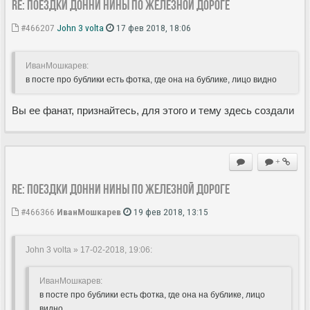
Re: Поездки Донни Нины по железной дороге
#466207
John 3 volta
17 фев 2018, 18:06
ИванМошкарев:
в посте про бублики есть фотка, где она на бублике, лицо видно
Вы ее фанат, признайтесь, для этого и тему здесь создали
+
Re: Поездки Донни Нины по железной дороге
#466366
ИванМошкарев
19 фев 2018, 13:15
John 3 volta » 17-02-2018, 19:06
:
ИванМошкарев:
в посте про бублики есть фотка, где она на бублике, лицо
видно