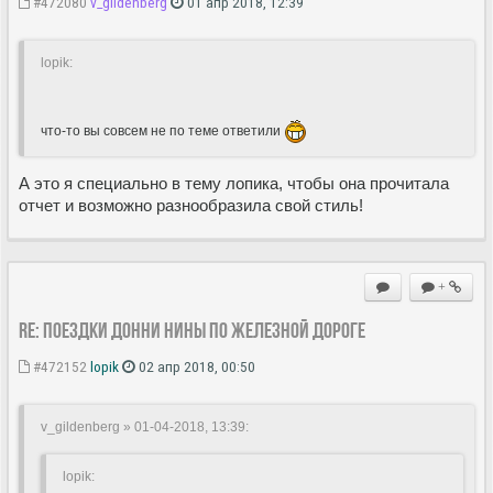
#472080
v_gildenberg
01 апр 2018, 12:39
lopik:
что-то вы совсем не по теме ответили
А это я специально в тему лопика, чтобы она прочитала
отчет и возможно разнообразила свой стиль!
+
Re: Поездки Донни Нины по железной дороге
#472152
lopik
02 апр 2018, 00:50
v_gildenberg » 01-04-2018, 13:39
:
lopik: