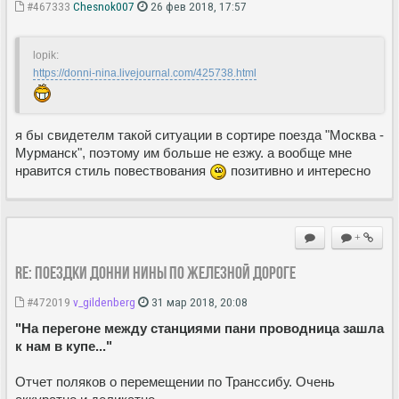
#467333
Chesnok007
26 фев 2018, 17:57
lopik:
https://donni-nina.livejournal.com/425738.html
я бы свидетелм такой ситуации в сортире поезда "Москва -
Мурманск", поэтому им больше не езжу. а вообще мне
нравится стиль повествования
позитивно и интересно
+
Re: Поездки Донни Нины по железной дороге
#472019
v_gildenberg
31 мар 2018, 20:08
"На перегоне между станциями пани проводница зашла
к нам в купе..."
Отчет поляков о перемещении по Транссибу. Очень