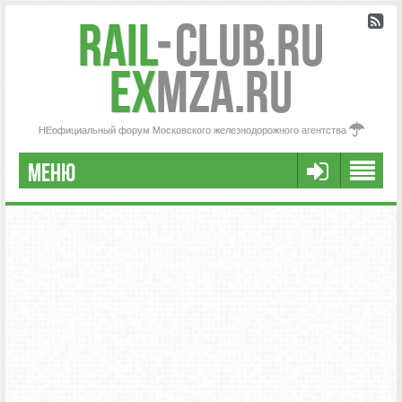
Rail
-
Club.RU
ex
MZA.RU
НЕофициальный форум Московского железнодорожного агентства
МЕНЮ
РЕГИСТРАЦИЯ
FAQ
НАША КОМАНДА
РАСШИРЕННЫЙ ПОИСК
СООБЩЕНИЯ БЕЗ ОТВЕТОВ