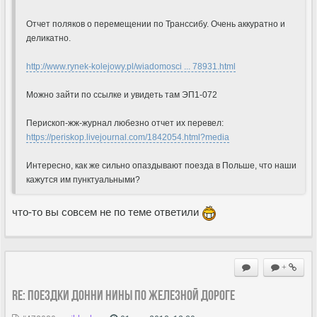
Отчет поляков о перемещении по Транссибу. Очень аккуратно и
деликатно.
http://www.rynek-kolejowy.pl/wiadomosci ... 78931.html
Можно зайти по ссылке и увидеть там ЭП1-072
Перископ-жж-журнал любезно отчет их перевел:
https://periskop.livejournal.com/1842054.html?media
Интересно, как же сильно опаздывают поезда в Польше, что наши
кажутся им пунктуальными?
что-то вы совсем не по теме ответили
+
Re: Поездки Донни Нины по железной дороге