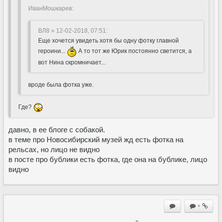
ИванМошкарев:
ВЛ8 » 12-02-2018, 07:51
:
Еще хочется увидеть хотя бы одну фотку главной
героини...
А то тот же Юрик постоянно светится, а
вот Нина скромничает...
вроде была фотка уже.
Где?
давно, в ее блоге с собакой.
в теме про Новосибирский музей жд есть фотка на
рельсах, но лицо не видно
в посте про бублики есть фотка, где она на бублике, лицо
видно
+