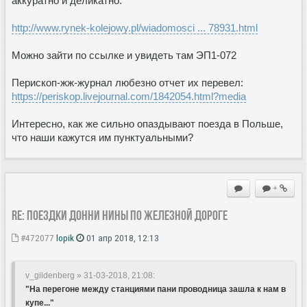
аккуратно и деликатно.
http://www.rynek-kolejowy.pl/wiadomosci ... 78931.html
Можно зайти по ссылке и увидеть там ЭП1-072
Перископ-жж-журнал любезно отчет их перевел:
https://periskop.livejournal.com/1842054.html?media
Интересно, как же сильно опаздывают поезда в Польше,
что наши кажутся им пунктуальными?
+
Re: Поездки Донни Нины по железной дороге
#472077
lopik
01 апр 2018, 12:13
v_gildenberg » 31-03-2018, 21:08
:
"На перегоне между станциями пани проводница зашла к нам в
купе..."