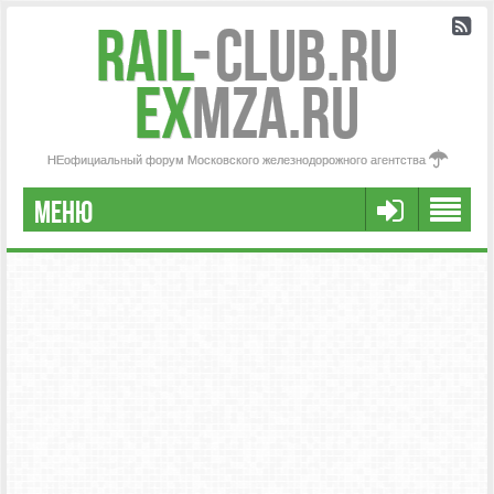
Rail
-
Club.RU
ex
MZA.RU
НЕофициальный форум Московского железнодорожного агентства
МЕНЮ
РЕГИСТРАЦИЯ
FAQ
НАША КОМАНДА
РАСШИРЕННЫЙ ПОИСК
СООБЩЕНИЯ БЕЗ ОТВЕТОВ