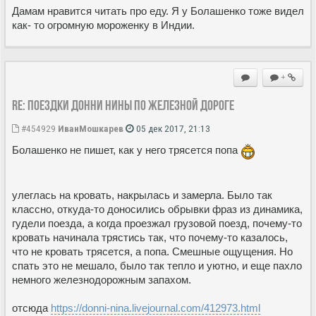
Дамам нравится читать про еду. Я у Болашенко тоже видел
как- то огромную мороженку в Индии.
+
Re: Поездки Донни Нины по железной дороге
#454929
ИванМошкарев
05 дек 2017, 21:13
Болашенко не пишет, как у него трясется попа
улеглась на кровать, накрылась и замерла. Было так
классно, откуда-то доносились обрывки фраз из динамика,
гудели поезда, а когда проезжал грузовой поезд, почему-то
кровать начинала трястись так, что почему-то казалось,
что не кровать трясется, а попа. Смешные ощущения. Но
спать это не мешало, было так тепло и уютно, и еще пахло
немного железнодорожным запахом.
отсюда
https://donni-nina.livejournal.com/412973.html