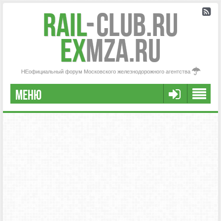
Rail
-
Club.RU
ex
MZA.RU
НЕофициальный форум Московского железнодорожного агентства
МЕНЮ
РЕГИСТРАЦИЯ
FAQ
НАША КОМАНДА
РАСШИРЕННЫЙ ПОИСК
СООБЩЕНИЯ БЕЗ ОТВЕТОВ