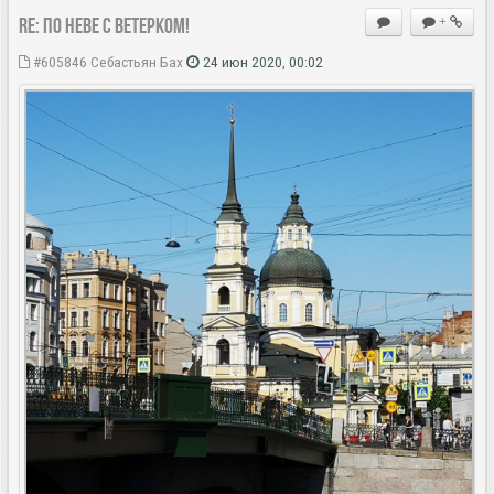
Re: По Неве с ветерком!
+
#605846
Себастьян Бах
24 июн 2020, 00:02