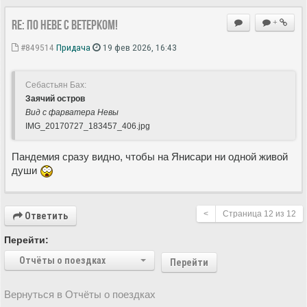
Re: По Неве с ветерком!
+
#849514
Придача
19 фев 2026, 16:43
Себастьян Бах:
Заячий остров
Вид с фарватера Невы
IMG_20170727_183457_406.jpg
Пандемия сразу видно, чтобы на Янисари ни одной живой
души
<
Страница
12
из
12
Ответить
Перейти:
Отчёты о поездках
Перейти
Вернуться в Отчёты о поездках