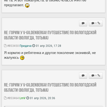
не та. А вот пожалуйста. В бизнес-классе АФЛ ее
предлагают.
+
Re: Горим у V-Gildenberga! Путешествие по Вологодской
области (Вологда, Тотьма)
#853450
Придача
01 апр 2026, 17:28
Я кормлю и ребятенка и другое поколение эконивой, не
жалуюсь
+
Re: Горим у V-Gildenberga! Путешествие по Вологодской
области (Вологда, Тотьма)
#853464
LmV
01 апр 2026, 20:36