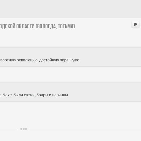
годской области (Вологда, Тотьма)
анспортную революцию, достойную пера Фуко:
 Next» были свежи, бодры и невинны