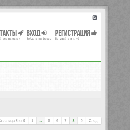
нтакты
Вход
Регистрация
йтесь на связи
Войдите на форум
Вступайте в клуб
Страница
8
из
9
1
...
5
6
7
8
9
След.