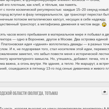
й его плотным, как хлеб, и тёплым, как память.
т с почти космической регулярностью: каждые 15–20 секунд новый
 город вступил в фазу гиперреальности, где транспорт перестал бы
нечным потоком металлических капсул, несущих в себе надежду,
бщественный транспорт, а метафизика движения в чистом виде.
сять часов моего пребывания в материальном мире я побывал в дв
итектора — одно в Воронеже, другое в Москве. Два островка едино
ы Платоновская идея «здания» воплотилась дважды — в разных точ
слом. И я, не подозревая того, стал носителем этой идеи, перемес
ожалением заметил, что забыл повести меня к исторической лестн
оту архитектурного замысла. Но, утешаясь, добавил: печка, что я
ма важна, а огонь внутри. Не здание, а тепло. Не маршрут, а встре
ний, сошедшихся в пятницу 13-го под сенью диванчика и живого п
годской области (Вологда, Тотьма)
у часть, которая выходит на улицу проектировали архитекторы А.А.