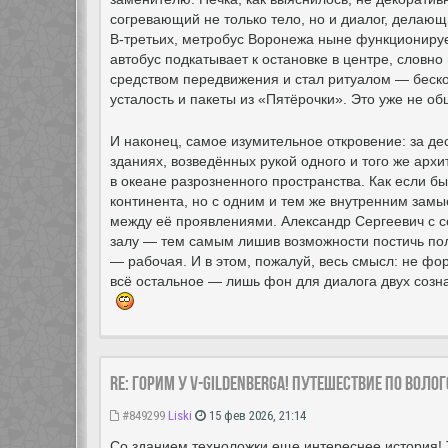
согревающий не только тело, но и диалог, делающи
В-третьих, метробус Воронежа ныне функционируе
автобус подкатывает к остановке в центре, словно
средством передвижения и стал ритуалом — беско
усталость и пакеты из «Пятёрочки». Это уже не о
И наконец, самое изумительное откровение: за де
зданиях, возведённых рукой одного и того же арх
в океане разрозненного пространства. Как если б
континента, но с одним и тем же внутренним замы
между её проявлениями. Александр Сергеевич с с
залу — тем самым лишив возможности постичь полн
— рабочая. И в этом, пожалуй, весь смысл: не фор
всё остальное — лишь фон для диалога двух созна
Re: Горим у V-Gildenberga! Путешествие по Воло
#849299
Liski
15 фев 2026, 21:14
Со зданием техноложки еще интереснее история! Т