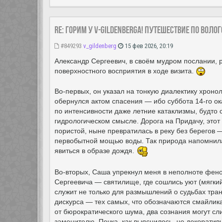
Re: Горим у V-Gildenberga! Путешествие по Воло
#849293
v_gildenberg
15 фев 2026, 20:19
Александр Сергеевич, в своём мудром послании, р
поверхностного восприятия в ходе визита.
Во-первых, он указал на тонкую диалектику хроно
обернулся актом спасения — ибо суббота 14-го о
по интенсивности даже летние катаклизмы, будто 
гидрологическом смысле. Дорога на Придачу, этот
пористой, ныне превратилась в реку без берегов
первобытной мощью воды. Так природа напомнила:
явиться в образе дождя.
Во-вторых, Саша упрекнул меня в неполноте феном
Сергеевича — святилище, где сошлись уют (мягкий 
служит не только для размышлений о судьбах тран
дискурса — тех самых, что обозначаются смайлика
от бюрократического шума, два сознания могут сл
заменителю. Печка, как выяснилось, не декорати