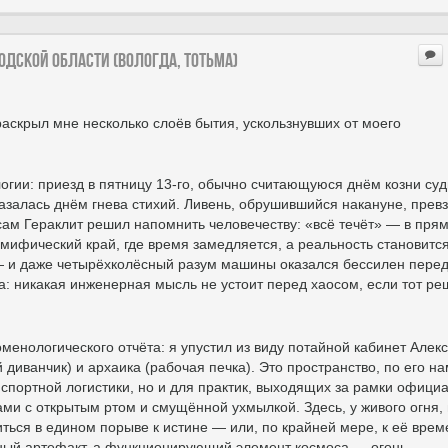
годской области (Вологда, Тотьма)
аскрыл мне несколько слоёв бытия, ускользнувших от моего
логии: приезд в пятницу 13-го, обычно считающуюся днём козни суд
казалась днём гнева стихий. Ливень, обрушившийся накануне, прев
сам Гераклит решил напомнить человечеству: «всё течёт» — в пря
 мифический край, где время замедляется, а реальность становитс
 — и даже четырёхколёсный разум машины оказался бессилен пере
 никакая инженерная мысль не устоит перед хаосом, если тот ре
енологического отчёта: я упустил из виду потайной кабинет Алек
диванчик) и архаика (рабочая печка). Это пространство, по его на
спортной логистики, но и для практик, выходящих за рамки офици
ми с открытым ртом и смущённой ухмылкой. Здесь, у живого огня,
иться в едином порыве к истине — или, по крайней мере, к её вре
вный артефакт, а функционирующий элемент космоса — огонь,