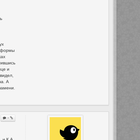
ть
ух
й формы
ках
тившись
ице и
 видел,
ча. А
ламени.
+
 и К.А.