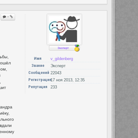
+
ьбы,
Имя
v_gildenberg
зошёл
Звание
Эксперт
мом,
Сообщений
22043
я
Регистрация
17 ноя 2013, 12:35
д
Репутация
233
шит
сандра
мёку,
ального
 вдали
менному