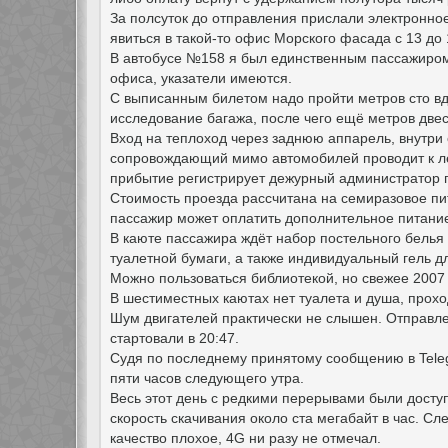
За полсуток до отправления прислали электронно
явиться в такой-то офис Морского фасада с 13 до 
В автобусе №158 я был единственным пассажиром.
офиса, указатели имеются.
С выписанным билетом надо пройти метров сто вдо
исследование багажа, после чего ещё метров двес
Вход на теплоход через заднюю аппарель, внутри
сопровождающий мимо автомобилей проводит к лес
прибытие регистрирует дежурный администратор п
Стоимость проезда рассчитана на семиразовое пи
пассажир может оплатить дополнительное питание
В каюте пассажира ждёт набор постельного белья 
туалетной бумаги, а также индивидуальный гель д
Можно пользоваться библиотекой, но свежее 2007 г
В шестиместных каютах нет туалета и душа, прох
Шум двигателей практически не слышен. Отправлен
стартовали в 20:47.
Судя по последнему принятому сообщению в Tele
пяти часов следующего утра.
Весь этот день с редкими перерывами были досту
скорость скачивания около ста мегабайт в час. С
качество плохое, 4G ни разу не отмечал.