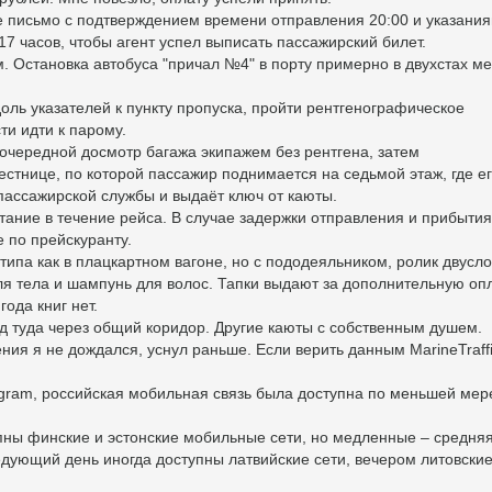
е письмо с подтверждением времени отправления 20:00 и указани
17 часов, чтобы агент успел выписать пассажирский билет.
 Остановка автобуса "причал №4" в порту примерно в двухстах ме
ль указателей к пункту пропуска, пройти рентгенографическое
ти идти к парому.
 очередной досмотр багажа экипажем без рентгена, затем
тнице, по которой пассажир поднимается на седьмой этаж, где е
ассажирской службы и выдаёт ключ от каюты.
тание в течение рейса. В случае задержки отправления и прибытия
 по прейскуранту.
типа как в плацкартном вагоне, но с пододеяльником, ролик двусл
ля тела и шампунь для волос. Тапки выдают за дополнительную опл
ода книг нет.
од туда через общий коридор. Другие каюты с собственным душем.
ия я не дождался, уснул раньше. Если верить данным MarineTraffi
gram, российская мобильная связь была доступна по меньшей мер
пны финские и эстонские мобильные сети, но медленные – средня
ледующий день иногда доступны латвийские сети, вечером литовские