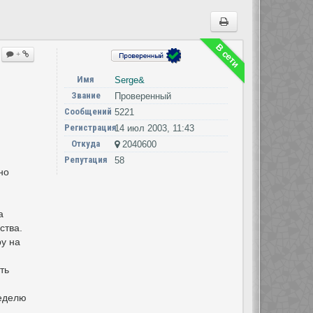
В сети
+
Имя
Serge&
Звание
Проверенный
Сообщений
5221
Регистрация
14 июл 2003, 11:43
Откуда
2040600
Репутация
58
но
а
ства.
у на
ть
неделю