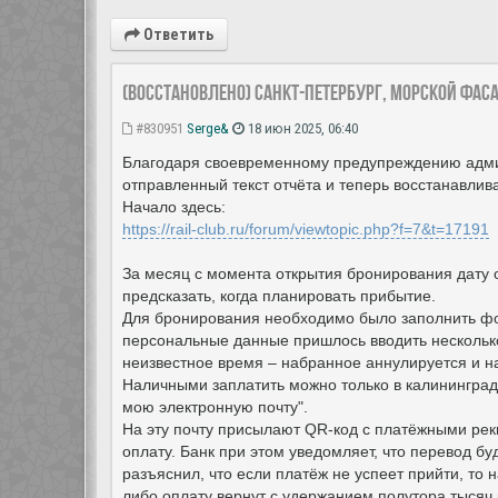
Ответить
(восстановлено) Санкт-Петербург, Морской Фас
#830951
Serge&
18 июн 2025, 06:40
Благодаря своевременному предупреждению адми
отправленный текст отчёта и теперь восстанавлива
Начало здесь:
https://rail-club.ru/forum/viewtopic.php?f=7&t=17191
За месяц с момента открытия бронирования дату 
предсказать, когда планировать прибытие.
Для бронирования необходимо было заполнить фо
персональные данные пришлось вводить несколько 
неизвестное время – набранное аннулируется и на
Наличными заплатить можно только в калининград
мою электронную почту".
На эту почту присылают QR-код с платёжными рекв
оплату. Банк при этом уведомляет, что перевод б
разъяснил, что если платёж не успеет прийти, то
либо оплату вернут с удержанием полутора тысяч 