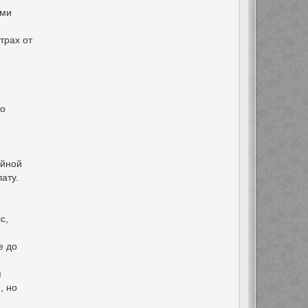
ями
трах от
го
ойной
ату.
c,
е до
я
, но