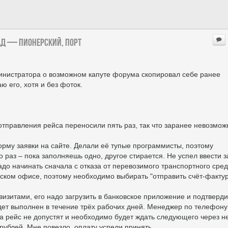
ад — Пионерский, порт
нистратора о возможном капуте форума скопировал себе ранее
ю его, хотя и без фоток.
отправления рейса переносили пять раз, так что заранее невозмож
рму заявки на сайте. Делали её тупые программисты, поэтому
раз – пока заполняешь одно, другое стирается. Не успел ввести з
до начинать сначала с отказа от перевозимого транспортного сред
ском офисе, поэтому необходимо выбирать "отправить счёт-фактур
изитами, его надо загрузить в банковское приложение и подтверди
удет выполнен в течение трёх рабочих дней. Менеджер по телефону
 на рейс не допустят и необходимо будет ждать следующего через 
рублей. Мне повезло, оплату успели принять.