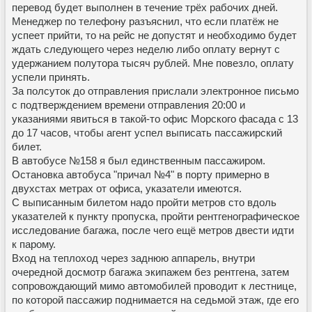
перевод будет выполнен в течение трёх рабочих дней.
Менеджер по телефону разъяснил, что если платёж не
успеет прийти, то на рейс не допустят и необходимо будет
ждать следующего через неделю либо оплату вернут с
удержанием полутора тысяч рублей. Мне повезло, оплату
успели принять.
За полсуток до отправления прислали электронное письмо
с подтверждением времени отправления 20:00 и
указаниями явиться в такой-то офис Морского фасада с 13
до 17 часов, чтобы агент успел выписать пассажирский
билет.
В автобусе №158 я был единственным пассажиром.
Остановка автобуса "причал №4" в порту примерно в
двухстах метрах от офиса, указатели имеются.
С выписанным билетом надо пройти метров сто вдоль
указателей к пункту пропуска, пройти рентгенографическое
исследование багажа, после чего ещё метров двести идти
к парому.
Вход на теплоход через заднюю аппарель, внутри
очередной досмотр багажа экипажем без рентгена, затем
сопровождающий мимо автомобилей проводит к лестнице,
по которой пассажир поднимается на седьмой этаж, где его