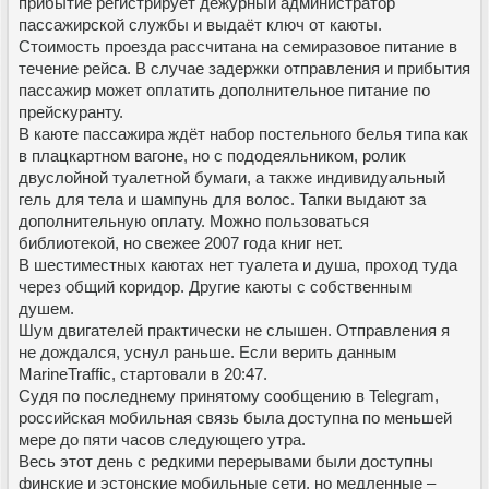
прибытие регистрирует дежурный администратор
пассажирской службы и выдаёт ключ от каюты.
Стоимость проезда рассчитана на семиразовое питание в
течение рейса. В случае задержки отправления и прибытия
пассажир может оплатить дополнительное питание по
прейскуранту.
В каюте пассажира ждёт набор постельного белья типа как
в плацкартном вагоне, но с пододеяльником, ролик
двуслойной туалетной бумаги, а также индивидуальный
гель для тела и шампунь для волос. Тапки выдают за
дополнительную оплату. Можно пользоваться
библиотекой, но свежее 2007 года книг нет.
В шестиместных каютах нет туалета и душа, проход туда
через общий коридор. Другие каюты с собственным
душем.
Шум двигателей практически не слышен. Отправления я
не дождался, уснул раньше. Если верить данным
MarineTraffic, стартовали в 20:47.
Судя по последнему принятому сообщению в Telegram,
российская мобильная связь была доступна по меньшей
мере до пяти часов следующего утра.
Весь этот день с редкими перерывами были доступны
финские и эстонские мобильные сети, но медленные –