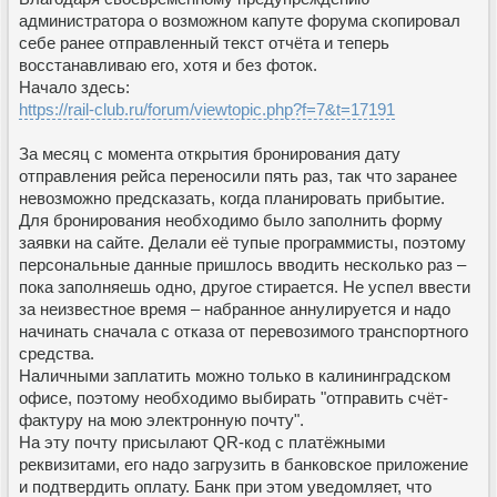
администратора о возможном капуте форума скопировал
себе ранее отправленный текст отчёта и теперь
восстанавливаю его, хотя и без фоток.
Начало здесь:
https://rail-club.ru/forum/viewtopic.php?f=7&t=17191
За месяц с момента открытия бронирования дату
отправления рейса переносили пять раз, так что заранее
невозможно предсказать, когда планировать прибытие.
Для бронирования необходимо было заполнить форму
заявки на сайте. Делали её тупые программисты, поэтому
персональные данные пришлось вводить несколько раз –
пока заполняешь одно, другое стирается. Не успел ввести
за неизвестное время – набранное аннулируется и надо
начинать сначала с отказа от перевозимого транспортного
средства.
Наличными заплатить можно только в калининградском
офисе, поэтому необходимо выбирать "отправить счёт-
фактуру на мою электронную почту".
На эту почту присылают QR-код с платёжными
реквизитами, его надо загрузить в банковское приложение
и подтвердить оплату. Банк при этом уведомляет, что