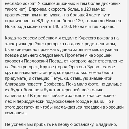
неслабо искрят. У композиционных и тем более дисковых
такого нет). Впрочем, скорость больше 120 км/час
практически нам и не нужна - на большей части пути
ограничение на ЖД путях не более 120, только до Нижнего
Новгорода можно гнать 140 и 160. Но нам и так хорошо.
Когда-то совсем ребенком я ездил с Курского вокзала на
электричке до Электрогорска на дачу к родственникам,
было интересно проезжать давно забытые места уже на
поезде дальнего следования. Пролетаем на хорошей
скорости Павловский Посад, от которого идёт ответвление
на Электрогорск, Крутое (город Орехово-Зуево - самое
крутое название станции, которое только можно было
придумать) и станцию Петушки, ставшую знаменитой
благодаря повести Ерофеева. Пока мало фото, но дальше
их будет больше и будет интересней, всё только
начинается! В целом - пейзажи за окном классические -
лес и периодически подмосковные города и дачи. Но и
этого достаточно чтобы наслаждаться поездкой в хорошей
компании...
Не успели мы прибыть на первую остановку, Владимир,