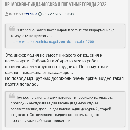
Re: Москва-Тында-Москва и попутные города 2022
#833463
Стас064
23 июл 2025, 10:49
Интересно, зачем пассажирам в вагоне эта информация (в
тамбуре)? Но прикольно.
https://avatars.dzeninfra.ru/get-zen_do ... scale_1200
Эта информация не имеет никакого отношения к
пассажирам. Рабочий тамбур-это место работы
проводника или другого сотрудника. Поэтому там и
сажают-высаживают пассажиров.
По поводу мршрутных досок-они очень яркие. Видно такая
партия попалась.
Точнее, не вагона, а двух вагонов - в новейших вагонах один
проводник обслуживает два вагона (в данном случае,
соответственно, двое на два вагона, один дежурный, второй
отдыхает). Оптимизация - видимо кто-то считает, что
проводниками работают сверхлюди.