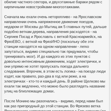
обилие частного сектора, и двухэтажные бараки рядом с
кирпичными новостройками-многоэтажками.
Сначала мы ехали очень неторопливо - на Ярославском
направлении очень напряженное движение поездов,
недаром от Москвы до Мытищ аж 5 главных путей, дальше
подобно веткам дерева, направления расходятся - на
Сергиев Посад и Ярославль с веткой Красноармейск, на
ФрязЕВО, с веткой на ФрязИНО (поскольку обе эти
станции находятся на одном направлении - легко
запутаться, видимо специально так придумали, чтобы
тренировать мозг). И до каждого из этих пунктов с
довольно интенсивным движением, ходят электрички, и
они упрямо не хотят пропускать поезда дальнего
следования. Впрочем, в этом есть логика - на поезде люди
ездят, как правило, раз-два в год или реже, а на
электричках - кто-то и каждый день. В районе Щелково мы
ехали так медленно, что можно было разглядеть название
улиц на близлежащих домах.
После Монино мы разогнались - видимо, перед нами был
как раз пригородный до этой станции. Во Фрязево ветка
Ярославского направления соединяется с Горьковским (до