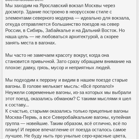
Мы заходим на Ярославский вокзал Москвы через
досмотр. Здание построено в неорусском стиле с
элементами северного модерна — идеально для вокзала,
откуда отправляется большинство поездов на север
России, в Сибирь, Забайкалье и на Дальний Восток. Но
наша цель — не любоваться архитектурой, а скорее
занять места в вагонах.
Мы часто не замечаем красоту вокруг, когда она
становится привычной. Зато сразу обращаем внимание на
плохое: давку, грязь, мусор и неприятных людей.
Мы подходим к перрону и видим в нашем поезде старые
вагоны. В голове мелькает мысль: «Всё пропало!»
Неужели современные вагоны, из-за которых мы выбрали
этот поезд, оказались обманом? С такими мыслями я шел
к составу...
К счастью, старыми оказались только прицепные вагоны
Москва-Пермь, а все Северобайкалькие вагоны, купейная
группа — новейшие. Таким образом, всё отлично, всё по
плану! И первое впечатление от поезда осталось самое
лучшее. Не буду ныть про унылые серо-красные цвета,