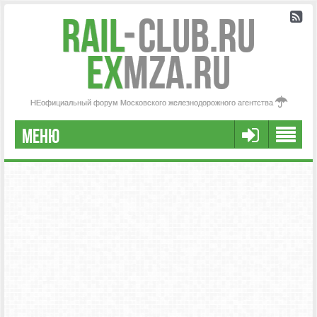
Rail
-
Club.RU
ex
MZA.RU
НЕофициальный форум Московского железнодорожного агентства
МЕНЮ
РЕГИСТРАЦИЯ
FAQ
НАША КОМАНДА
РАСШИРЕННЫЙ ПОИСК
СООБЩЕНИЯ БЕЗ ОТВЕТОВ