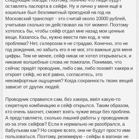
оставлять паспорта в сейфе. Ну и лично у меня ещё в
кошельке был безлимитный проездной на год на
Московский транспорт - это считай около 10000 рублей,
учитывая сколько он действовал на тот момент. Поэтому
хотелось бы, чтобы сейф отдал мне назад мои ценные
вещи. Казалось бы, нужно ввести пин код, в чем
проблема? Нет, склерозом я не страдаю. Конечно, это не
год рождения, но забыть его я не мог, это важные для меня
цифры. Тем не менее, сейф никак не хотел открываться, и
никакие волшебные слова не помогали. Понимаю, что
сейчас придёт проводник, либо сам, либо позовёт хакера и
откроет сейф, но всё равно, согласитесь, это
некомфортные ощущения? Когда сохранность твоих вещей
зависит от других людей.
Проводник справился сам, без хакера, ввёл какую-то
секретную комбинацию и сейф открылся. Таким образом,
кто очень захочет, сможет взять чужие вещи без проблем.
А представляете, сколько лишней работы у проводников
из-за этих сейфов? Если я нормально не разобрался, а
бабулькам как? Но скорее всего, они не будут просто ими
пользоваться. Поэтому, резюмирую - сейфы в вагонах не