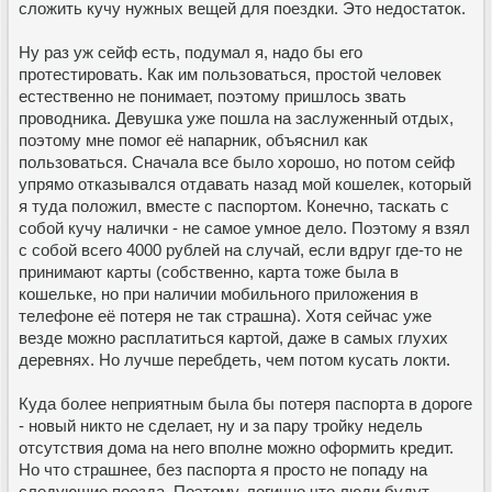
сложить кучу нужных вещей для поездки. Это недостаток.
Ну раз уж сейф есть, подумал я, надо бы его
протестировать. Как им пользоваться, простой человек
естественно не понимает, поэтому пришлось звать
проводника. Девушка уже пошла на заслуженный отдых,
поэтому мне помог её напарник, объяснил как
пользоваться. Сначала все было хорошо, но потом сейф
упрямо отказывался отдавать назад мой кошелек, который
я туда положил, вместе с паспортом. Конечно, таскать с
собой кучу налички - не самое умное дело. Поэтому я взял
с собой всего 4000 рублей на случай, если вдруг где-то не
принимают карты (собственно, карта тоже была в
кошельке, но при наличии мобильного приложения в
телефоне её потеря не так страшна). Хотя сейчас уже
везде можно расплатиться картой, даже в самых глухих
деревнях. Но лучше перебдеть, чем потом кусать локти.
Куда более неприятным была бы потеря паспорта в дороге
- новый никто не сделает, ну и за пару тройку недель
отсутствия дома на него вполне можно оформить кредит.
Но что страшнее, без паспорта я просто не попаду на
следующие поезда. Поэтому, логично что люди будут