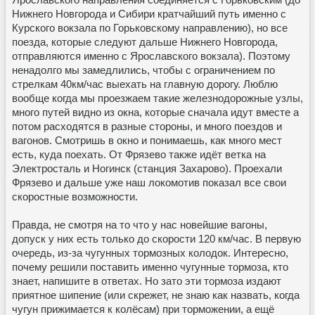
Нижнего Новгорода и Сибири кратчайший путь именно с
Курского вокзала по Горьковскому направлению), но все
поезда, которые следуют дальше Нижнего Новгорода,
отправляются именно с Ярославского вокзала). Поэтому
ненадолго мы замедлились, чтобы с ограничением по
стрелкам 40км/час выехать на главную дорогу. Люблю
вообще когда мы проезжаем такие железнодорожные узлы,
много путей видно из окна, которые сначала идут вместе а
потом расходятся в разные стороны, и много поездов и
вагонов. Смотришь в окно и понимаешь, как много мест
есть, куда поехать. От Фрязево также идёт ветка на
Электросталь и Ногинск (станция Захарово). Проехали
Фрязево и дальше уже наш локомотив показал все свои
скоростные возможности.
Правда, не смотря на то что у нас новейшие вагоны,
допуск у них есть только до скорости 120 км/час. В первую
очередь, из-за чугунных тормозных колодок. Интересно,
почему решили поставить именно чугунные тормоза, кто
знает, напишите в ответах. Но зато эти тормоза издают
приятное шипение (или скрежет, не знаю как назвать, когда
чугун прижимается к колёсам) при торможении, а ещё