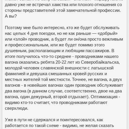
давно уже не встречал хамства или плохого отношения со
стороны представителей этой замечательной профессии.
А вы?
Поэтому мне было интересно, кто же будет обслуживать
нас целых 4 дня поездки, но не как раньше — «добрый»
или «злой» проводник, а будет ли он/она просто вежливым
и профессиональным, или же будет помимо этого
душевным, располагающим и любящим пассажиров. В
итоге получилось что-то среднее - проводниками нашего
вагона оказались ребята 20-22 лет из Северобайкальска,
молодой человек славянской внешности с латышской
фамилией и девушка смешанных кровей русских и
местных жителей той местности. Точнее, не вагона, а двух
вагонов - в новейших вагонах один проводник обслуживает
два вагона (в данном случае, соответственно, двое на два
вагона, один дежурный, второй отдыхает). Оптимизация -
видимо кто-то считает, что проводниками работают
сверхлюди.
Уже в пути не сдержался и поинтересовался, как
работается по такой схеме - видимо, не желая сказать