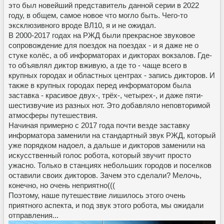
это был новейший представитель данной серии в 2022
году, в общем, самое новое что могло быть. Чего-то
эксклюзивного вроде ВЛ10, я и не ожидал.
В 2000-2017 годах на РЖД были прекрасное звуковое
сопровождение для поездок на поездах - и я даже не о
стуке колёс, а об информаторах и дикторах вокзалов. Где-
то объявлял диктор вживую, а где то - чаще всего в
крупных городах и областных центрах - запись дикторов. И
также в крупных городах перед информатором была
заставка - красивое двух-, трёх-, четырех-, и даже пяти-
шестизвучие из разных нот. Это добавляло неповторимой
атмосферы путешествия.
Начиная примерно с 2017 года почти везде заставку
информатора заменили на стандартный звук РЖД, который
уже порядком надоел, а дальше и дикторов заменили на
искусственный голос робота, который звучит просто
ужасно. Только в станциях небольших городов и поселков
оставили своих дикторов. Зачем это сделали? Мелочь,
конечно, но очень неприятно(((
Поэтому, наше путешествие лишилось этого очень
приятного аспекта, и под звук этого робота, мы ожидали
отправления...