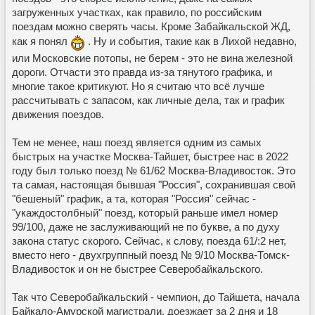
загруженных участках, как правило, по российским
поездам можно сверять часы. Кроме Забайкальской ЖД,
как я понял
. Ну и события, такие как в Лихой недавно,
или Московские потопы, не берем - это не вина железной
дороги. Отчасти это правда из-за тянутого графика, и
многие такое критикуют. Но я считаю что всё лучше
рассчитывать с запасом, как личные дела, так и график
движения поездов.
Тем не менее, наш поезд является одним из самых
быстрых на участке Москва-Тайшет, быстрее нас в 2022
году был только поезд № 61/62 Москва-Владивосток. Это
та самая, настоящая бывшая "Россия", сохранившая свой
"бешеный" график, а та, которая "Россия" сейчас -
"укаждостолбный" поезд, который раньше имел номер
99/100, даже не заслуживающий не по букве, а по духу
закона статус скорого. Сейчас, к слову, поезда 61/:2 нет,
вместо него - двухгруппный поезд № 9/10 Москва-Томск-
Владивосток и он не быстрее Северобайкальского.
Так что Северобайкальский - чемпион, до Тайшета, начала
Байкало-Амурской магистрали, доезжает за 2 дня и 18