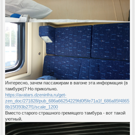
Интересно, зачем пассажирам в вагоне эта информация (в
тамбуре)? Но прикольно.
https://avatars.dzeninfra.ru/get-
zen_doc/271828/pub_686a66254229fd0f5fe71a1f_686a85f4865
8b15f393b27f1/scale_1200
Вместо старого страшного гремящего тамбура - вот такой
уютный.