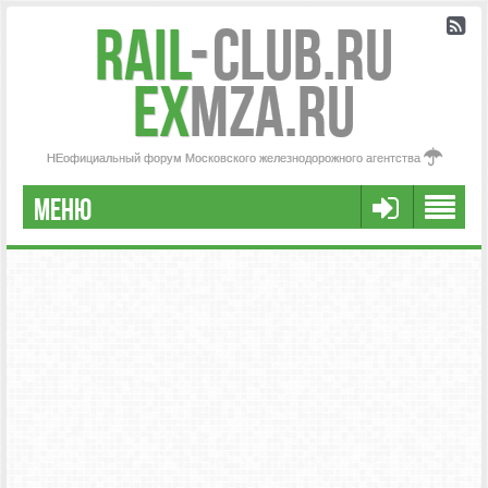
Rail
-
Club.RU
ex
MZA.RU
НЕофициальный форум Московского железнодорожного агентства
МЕНЮ
РЕГИСТРАЦИЯ
FAQ
НАША КОМАНДА
РАСШИРЕННЫЙ ПОИСК
СООБЩЕНИЯ БЕЗ ОТВЕТОВ