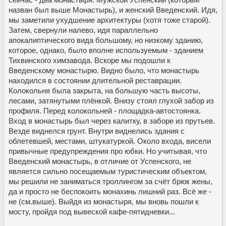
назван был выше Монастырь), и женский Введенский. Идя,
мы заметили ухудшение архитектуры (хотя тоже старой).
Затем, свернули налево, идя параллельно
апокалиптического вида большому, но низкому зданию,
которое, однако, было вполне используемым - зданием
Тихвинского химзавода. Вскоре мы подошли к
Введенскому монастырю. Видно было, что монастырь
находился в состоянии длительной реставрации.
Колокольня была закрыта, на большую часть высоты,
лесами, затянутыми плёнкой. Внизу стоял глухой забор из
профиля. Перед колокольней - площадка-автостоянка.
Вход в монастырь был через калитку, в заборе из прутьев.
Везде виднелся грунт. Внутри виднелись здания с
облетевшей, местами, штукатуркой. Около входа, висели
привычные предупреждения про юбки. Но учитывая, что
Введенский монастырь, в отличие от Успенского, не
является сильно посещаемым туристическим объектом,
мы решили не заниматься троллингом за счёт брюк жены,
да и просто не беспокоить монахинь лишний раз. Всё же -
не (см.выше). Выйдя из монастыря, мы вновь пошли к
мосту, пройдя под вывеской кафе-пятидневки...