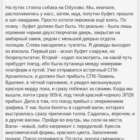
На путях стояла собака на Обухово. Мы, вначале,
расположились у касс, затем, ища, попутно буфет, прошли
в зал ожидания. Просто хотели пирожков ещё взять. По
плану - буфет должен был быть. Но реально - была лишь
огромная чорная двухстворчатая дверь, закрытая на
амбарный замок, рядом с меньшей дверью отдела
полиции. Слева находились туалеты. Я дважды выходил
из вокзала. Первый раз - искал буфет снаружи, но
безрезультатно. Второй - ходил посмотреть, на какой путь
прибудет поезд, ибо была путаница между номерами
платформ и путей. Уже отправился встречный СПб-
Архангельск, и должен был прибыть СПб-Тюмень.
Вдалеке, в чётной горловине, я увидел мелькнувшую
красную морду лока, и сразу побежал за своими. Когда мы
вышли, почти сразу 009-й, под тягой красной-чорного ЭП2К
прибыл. Дело в том, что поезд прибыл с опережением
графика. У нас были билеты в сидячий вагон, которого
выстроилась сразу приличная толпа. Садились, впрочем, и
в другие вагоны. Пройдя во внутрь, мы сели на места.
Вагон - новый, либо капремонт с переделкой. Кресла
анатомической формы, красного цвета. Заполнение
полное. Поезд отправился. По пути, погода сменилась: