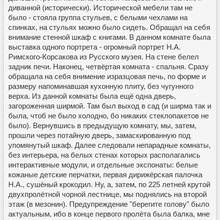
диванной (исторически). Исторической мебели там не
было - стояла группа стульев, с белыми чехлами на
спинках, на стульях можно было сидеть. Обращал на себя
внимание стенной шкаф с книгами. В данном комнате была
выставка одного портрета - огромный портрет Н.А.
Римского-Корсакова из Русского музея. На стене белел
задник печи. Наконец, четвёртая комната - спальня. Сразу
обращала на себя внимение изразцовая печь, по форме и
размеру напоминавшая кухонную плиту, без чугунного
верха. Из данной комнаты была ещё одна дверь,
загороженная ширмой. Там был выход в сад (и ширма так и
была, чтоб не было холодно, бо никаких стеклопакетов не
было). Вернувшись в предыдущую комнату, мы, затем,
прошли через потайную дверь, замаскированную под
упомянутый шкаф. Далее следовали непарадные комнаты,
без интерьера, на белых стенах которых располагались
интерактивные модули, и отдельные экспонаты: белые
кожаные детские перчатки, первая дирижёрская палочка
Н.А., сушёный крокодил. Ну, а, затем, по 225 летней крутой
двухпролётной чорной лестнице, мы поднялись на второй
этаж (в мезонин). Предупреждение "берегите голову" было
актуальным, ибо в конце первого пролёта была балка, мне