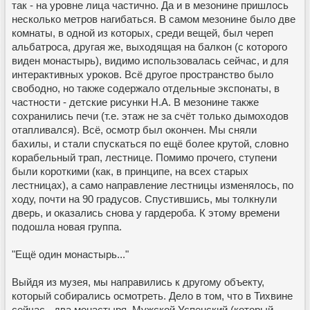
так - на уровне лица частично. Да и в мезонине пришлось
несколько метров нагибаться. В самом мезонине было две
комнаты, в одной из которых, среди вещей, был череп
альбатроса, другая же, выходящая на балкон (с которого
виден монастырь), видимо использовалась сейчас, и для
интерактивных уроков. Всё другое пространство было
свободно, но также содержало отдельные экспонаты, в
частности - детские рисунки Н.А. В мезонине также
сохранились печи (т.е. этаж не за счёт только дымоходов
отапливался). Всё, осмотр был окончен. Мы сняли
бахилы, и стали спускаться по ещё более крутой, словно
корабельный трап, лестнице. Помимо прочего, ступени
были короткими (как, в принципе, на всех старых
лестницах), а само направление лестницы изменялось, по
ходу, почти на 90 градусов. Спустившись, мы толкнули
дверь, и оказались снова у гардероба. К этому времени
подошла новая группа.
"Ещё один монастырь..."
Выйдя из музея, мы направились к другому объекту,
который собирались осмотреть. Дело в том, что в Тихвине
сейчас - два монастыря. Мужской Успенский (который