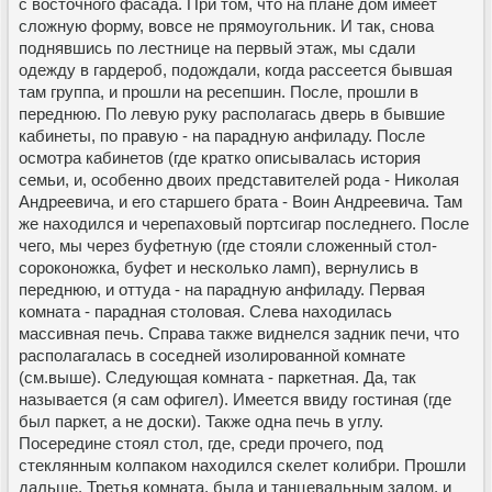
с восточного фасада. При том, что на плане дом имеет
сложную форму, вовсе не прямоугольник. И так, снова
поднявшись по лестнице на первый этаж, мы сдали
одежду в гардероб, подождали, когда рассеется бывшая
там группа, и прошли на ресепшин. После, прошли в
переднюю. По левую руку располагась дверь в бывшие
кабинеты, по правую - на парадную анфиладу. После
осмотра кабинетов (где кратко описывалась история
семьи, и, особенно двоих представителей рода - Николая
Андреевича, и его старшего брата - Воин Андреевича. Там
же находился и черепаховый портсигар последнего. После
чего, мы через буфетную (где стояли сложенный стол-
сороконожка, буфет и несколько ламп), вернулись в
переднюю, и оттуда - на парадную анфиладу. Первая
комната - парадная столовая. Слева находилась
массивная печь. Справа также виднелся задник печи, что
располагалась в соседней изолированной комнате
(см.выше). Следующая комната - паркетная. Да, так
называется (я сам офигел). Имеется ввиду гостиная (где
был паркет, а не доски). Также одна печь в углу.
Посередине стоял стол, где, среди прочего, под
стеклянным колпаком находился скелет колибри. Прошли
дальше. Третья комната, была и танцевальным залом, и