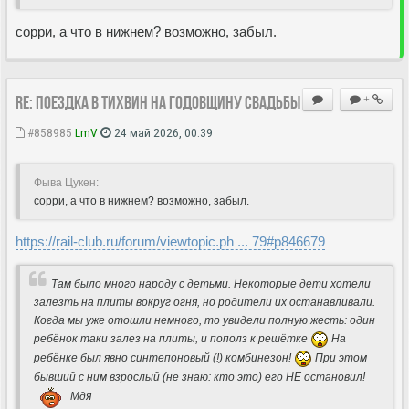
сорри, а что в нижнем? возможно, забыл.
Re: Поездка в Тихвин на годовщину свадьбы
+
#858985
LmV
24 май 2026, 00:39
Фыва Цукен:
сорри, а что в нижнем? возможно, забыл.
https://rail-club.ru/forum/viewtopic.ph ... 79#p846679
Там было много народу с детьми. Некоторые дети хотели
залезть на плиты вокруг огня, но родители их останавливали.
Когда мы уже отошли немного, то увидели полную жесть: один
ребёнок таки залез на плиты, и пополз к решётке
На
ребёнке был явно синтепоновый (!) комбинезон!
При этом
бывший с ним взрослый (не знаю: кто это) его НЕ остановил!
Мдя