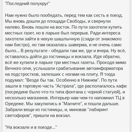
"Последний полукруг"
Нам нужно было пообедать, перед тем как сесть в поезд.
Мы вновь дошли до площади Свободы, и свернули
налево. Вновь пошли на восток. По пути захотели купить
местных газет, но в ларьке был перерыв. Ради интереса
захотели зайти в некую шашлычную (сзади от знакомого
нам бистро), но там оказалась шаверма, и не очень само
было... В результате - обедали там же, где и вчера. Ну всё,
оставалось дойти до гостиницы и вокзала. Идя обратно,
всё же купили в ларьке три местных газеты. Проходя мимо
Вечного огня, услышали срабатывание автоинформатора
на подстростков, залезших с ногами на плиту. Я тогда
подумал: "Везде бы так. Особенно в Нижнем". По пути
зашли в торговую часть "Астрала", где располагалось кафе
(посредине было что-то типа фонтана с чорной статуей), и
несколько магазинов. Интерьер нам чем-то напомнил ТЦ в
Оредеже. Мы закупились в "Магните", и пошли дальше.
Забрали вещи из гостиницы, и, миновав "лабиринт
светофоров", пришли на вокзал.
"На вокзале и в поезде..."