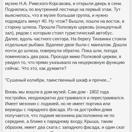
музею Н.А. Римского-Корсакова, и открыли дверь в сени.
Поднялись по внутренней лестнице на первый этаж. Тут
выяснилось, что в музее большая группа, и нужно
подождать минут 40. Ну чтож? Вышли, пошли на восток, в
сторону шлюза. Прошли Полковую церковь (концертный
зал), рядом с которым стоял туристический автобус.
Далее, вдоль частного сектора. На берегу Тихвинки стояли
отдельные рыбаки. Вдалеке двое были с мангалом. Дошли
почти до шлюза, повернули обратно. Пока шли, погода
поменялась два раза. Проходя мимо Полковой церкви, я
увидел то, что прямо указывало на нецерковную функцию
сейчас. Что это, как думаете?
"Сушеный колибри, таинственный шкаф и прочее..."
Вновь мы вошли в дом-музей. Сам дом - 1802 года
постройки, неоднократно достраивался и перестраивался.
Имеет мезонин с лоджией, но не имеет портика или
веранды с парадного фасада. Из-за достройки дома
получается, что лоджия мезонина расположена не по
середине, а ближе к парадному входу. Крыша, таким
образом, имеет два ската с западного фасада, и один скат