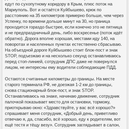
едут по сухопутному коридору в Крым, плюс поток на
Мариуполь. Вот и остаётся Куйбышево, крюк по
расстоянию на 35 километров примерно больше, чем через
Успенку, по времени дольше минут на 30, но граница
проходится гораздо быстрее, если конечно это не пятница
и не предпраздничный день, либо воскресенье (поток идёт
обратно). Дорога вполне хорошая, местами иду 140, на
поворотах и населенных пунктах естественно сбрасываю.
На объездной дороге Куйбышево стоит блок-пост и знак
STOP, подъезжаю и на несколько секунд останавливаюсь
перед стоп-линией, сотрудник ДПС даже не повернулся
лицом, не интересны ему водители соблюдающие ПДД.
Остаются считанные километры до границы. На месте
старого терминала РФ, не доезжая 1-2 км до границы,
снова стационарный блок-пост, и знак STOP.
Останавливаюсь на знаке, начинаю движение, сотрудник
палочкой показывает место для остановки, торможу,
приоткрываю окно: «Здравствуйте, у вас всё хорошо?»
спрашивает меня сотрудник, «Добрый день, приветливо
отвечаю я, да, спасибо, всё хорошо, еду к родителям, вот
ещё тестя и тёщу везу». Сотрудник заглядывает в салон,