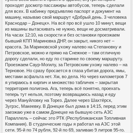
проходят досмотр пассажиры автобусов, теперь сделали
для всех. В кабинку предъявляю паспорт и документ на
машину, называю свой маршрут «Добрый день. 3 человека
Краснодар – Донецк». На всё про всё ушло 10 минут, вещи
из машины вытаскивать не нужно, вещи не досматривали.
На часах 12:10, на скорости и без остановки проезжаем
бывший КПП Мариновка ДНР, он закрыт, никого нет –
красота. За Мариновской ухожу налево на Степановку и
Петровское, можно и прямо на Снежное – там отличную
дорогу сделали, но еду по старинке по своему маршруту.
Проезжаем Саур-Могилу, за Петровским ухожу налево – на
Терновое. Но сразу бросается в глаза убитая дорога, ямы,
местами асфальта нет. Хм, во дела. Но через километров 7
я упираюсь в кирпич и множество табличек – закрытая
территория полигона. Ага, теперь всё понятно, проехать
теперь тут нельзя, поэтому возвращаюсь назад и еду
через Мануйловку на Торез. Далее через Шахтёрск,
Зугрэс, Макеевку. В Донецке был дома в 14:15, перед этим
заезжаю уже в самом Донецке на бывшую сеть АЗС
Параллель – сейчас это РТК (Республиканская Топливная
Компания). В студенческие годы я работал на АЗС этой
сети. 95-й по 74 рубля, 92-й по 69, заливаю 9 литров 95-го.