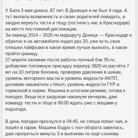
У Бати 3 мая днюха. 87 лет. В Донецке я не был 4 года. А
тут выпала возможность и своих родителей повидать, и
заодно вернуть тестя и тёщу (гостили у нас в Краснодаре)
на место постоянной дислокации.
За период 2014 – 2026 по маршруту Донецк — Краснодар и
обратно я на автомобиле ездил раз 20, уже есть свои
плюшки лайфхаки в какое время лучше выехать, в какое
пройти границу.
27 апреля заливаю после работы полный бак 95-го,
добавляю топливную присадку керопур 3820 из расчёта 7
мл на 10 литров бензина, проверяю давления в шинах,
уровень моторного масла и уровень жидкости АКПП,
доливаю омыватель стёкол, уровень жидкости ГУР и
тормозной в норме. Машина в штатном режиме, готова к
поездке. Вещи все загружаю накануне вечером, даю
команду тестю и тёще в 06:00 ждать уже с вещами у
подъезда.
В день поездки проснулся в 04:45, не спеша попил чая, и
пошёл в гараж. Машина бодро с пол-оборота завелась,
даю прогреться минуты 3 и выезжаю по ещё сонному