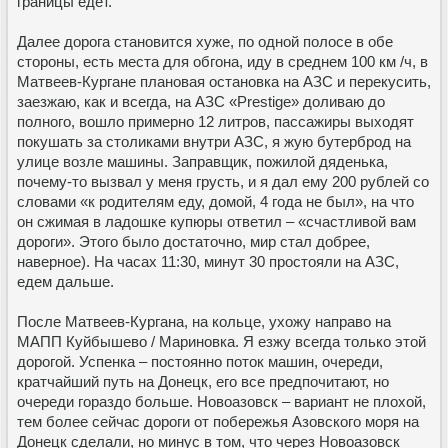
границы едет.
Далее дорога становится хуже, по одной полосе в обе
стороны, есть места для обгона, иду в среднем 100 км /ч, в
Матвеев-Кургане плановая остановка на АЗС и перекусить,
заезжаю, как и всегда, на АЗС «Prestige» доливаю до
полного, вошло примерно 12 литров, пассажиры выходят
покушать за столиками внутри АЗС, я жую бутерброд на
улице возле машины. Заправщик, пожилой дяденька,
почему-то вызвал у меня грусть, и я дал ему 200 рублей со
словами «к родителям еду, домой, 4 года не был», на что
он сжимая в ладошке купюры ответил – «счастливой вам
дороги». Этого было достаточно, мир стал добрее,
наверное). На часах 11:30, минут 30 простояли на АЗС,
едем дальше.
После Матвеев-Кургана, на кольце, ухожу направо на
МАПП Куйбышево / Мариновка. Я езжу всегда только этой
дорогой. Успенка – постоянно поток машин, очереди,
кратчайший путь на Донецк, его все предпочитают, но
очереди гораздо больше. Новоазовск – вариант не плохой,
тем более сейчас дороги от побережья Азовского моря на
Донецк сделали, но минус в том, что через Новоазовск