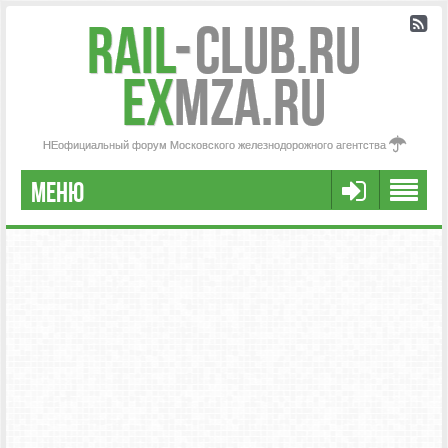
Rail
-
Club.RU
ex
MZA.RU
НЕофициальный форум Московского железнодорожного агентства
МЕНЮ
РЕГИСТРАЦИЯ
FAQ
НАША КОМАНДА
РАСШИРЕННЫЙ ПОИСК
СООБЩЕНИЯ БЕЗ ОТВЕТОВ