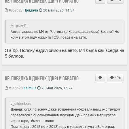
Re: Поездка в Донецк (ДНР) и обратно
#858527
Придача
20 май 2026, 14:57
Максим П.:
Автор, дорога по М4 от Ростова до Краснодара норм? Без ям? Не
хочу в этом году кормить ГСЭ, поедем на авто.
Я в Кр. Поляну ездил зимой на авто, М4 была как всегда на
5 баллов.
Re: Поездка в Донецк (ДНР) и обратно
+
#858528
Kalmius
20 май 2026, 15:27
v_gildenberg:
Донецк, судя по всему, даже во времена «Укрзализныци» с трудом
справлялся с обслуживанием поездов. Да и прямых маршрутов
через город было немного.
Помню, как в 2012 (или 2013) году я уезжал оттуда в Волгоград.