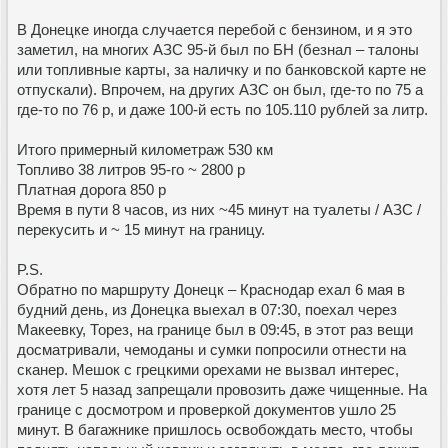
В Донецке иногда случается перебой с бензином, и я это
заметил, на многих АЗС 95-й был по БН (безнал – талоны
или топливные карты, за наличку и по банковской карте не
отпускали). Впрочем, на других АЗС он был, где-то по 75 а
где-то по 76 р, и даже 100-й есть по 105.110 рублей за литр.
Итого примерный километраж 530 км
Топливо 38 литров 95-го ~ 2800 р
Платная дорога 850 р
Время в пути 8 часов, из них ~45 минут на туалеты / АЗС /
перекусить и ~ 15 минут на границу.
P.S.
Обратно по маршруту Донецк – Краснодар ехал 6 мая в
будний день, из Донецка выехал в 07:30, поехал через
Макеевку, Торез, на границе был в 09:45, в этот раз вещи
досматривали, чемоданы и сумки попросили отнести на
сканер. Мешок с грецкими орехами не вызвал интерес,
хотя лет 5 назад запрещали провозить даже чищенные. На
границе с досмотром и проверкой документов ушло 25
минут. В багажнике пришлось освобождать место, чтобы