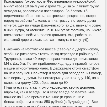
Краснодару (окрестности Фестивального микрорайона),
минут через 10 был уже у дома тёщи, за 5- 7 минут гружу
чемоданы, рассаживаю пассажиров. За бортом +5,
переменная облачность, настроение прекрасное, скоро
народ на работы / школы, а я на трассу в сторону дома
отчего). Еду по улице Дзержинского, ах да, выехали ровно
в 06:10 утра, отклонение на 10 минут от графика, но ничего,
постараемся войти в график дальше). Ага, работа на
железной дороге сказывается – минута в минуту))).
Выезжаю на Ростовское шоссе (свернул с Дзержинского,
чтобы не рисковать стоять на жд переезде в районе ул 3
Трудовая), знаки 40 тянутся практически до примыкания
М4 с Джубги. Потом прибавляю ход, еду в правой полосе,
машин относительно мало. В держателе стоит смартфон,
на нём запущен Навигатор и прога для определения камер,
мои верные друзья. На некоторых участках иду 140, но в
основном держу 120, сбрасывая до 90.
Платка есть платка, кто-то недоволен, кто-то доволен,
впрочем, как и всегда. Но я езжу всегда по платке, мне
важнее на 1 час времени меньше (в сравнении с
беплатной), чем оплата 850 рублей (в будний день). Все
эти варианты «как объехать платные участки» сразу