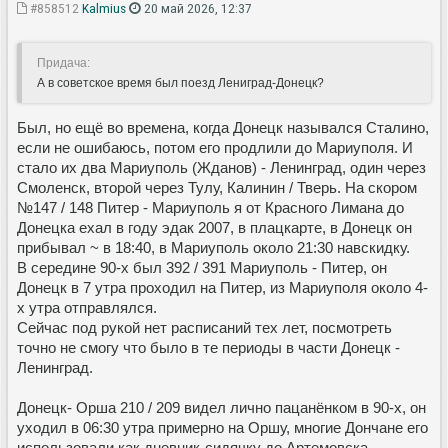
#858512
Kalmius
20 май 2026, 12:37
Придача:
А в советское время был поезд Лениград-Донецк?
Был, но ещё во времена, когда Донецк назывался Сталино,
если не ошибаюсь, потом его продлили до Мариуполя. И
стало их два Мариуполь (Жданов) - Ленинград, один через
Смоленск, второй через Тулу, Калинин / Тверь. На скором
№147 / 148 Питер - Мариуполь я от Красного Лимана до
Донецка ехал в году эдак 2007, в плацкарте, в Донецк он
прибывал ~ в 18:40, в Мариуполь около 21:30 навскидку.
В середине 90-х был 392 / 391 Мариуполь - Питер, он
Донецк в 7 утра проходил на Питер, из Мариуполя около 4-
х утра отправлялся.
Сейчас под рукой нет расписаний тех лет, посмотреть
точно не смогу что было в те периоды в части Донецк -
Ленинград.
Донецк- Орша 210 / 209 видел лично пацанёнком в 90-х, он
уходил в 06:30 утра примерно на Оршу, многие Дончане его
использовали как дневник-сидячку до Артемовска,