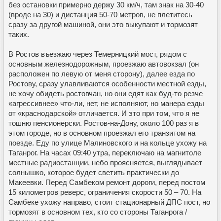
без остановки примерно держу 30 км/ч, там знак на 30-40
(вроде на 30) и дистанция 50-70 метров, не плетитесь
сразу за другой машиной, они это выкупают и тормозят
таких.
В Ростов въезжаю через Темерницкий мост, рядом с
основным железнодорожным, проезжаю автовокзал (он
расположен по левую от меня сторону), далее езда по
Ростову, сразу улавливаются особенности местной езды,
не хочу обидеть ростовчан, но они едят как буд-то резче
«агрессивнее» что-ли, нет, не исполняют, но манера езды
от «краснодарской» отличается. И это при том, что я не
тошню пенсионерски. Ростов-на-Дону, около 100 раз я в
этом городе, но в основном проезжал его транзитом на
поезде. Еду по улице Малиновского и на кольце ухожу на
Таганрог. На часах 09:40 утра, переключаю на магнитоле
местные радиостанции, небо проясняется, выглядывает
солнышко, которое будет светить практически до
Макеевки. Перед Самбеком ремонт дороги, перед постом
15 километров реверс, ограничения скорости 50 – 70. На
Самбеке ухожу направо, стоит стационарный ДПС пост, но
тормозят в основном тех, кто со стороны Таганрога /