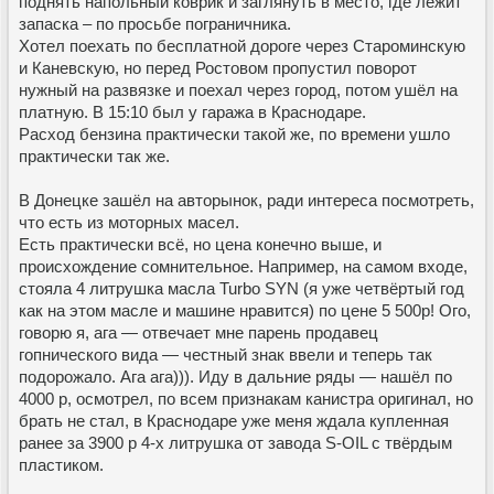
поднять напольный коврик и заглянуть в место, где лежит
запаска – по просьбе пограничника.
Хотел поехать по бесплатной дороге через Староминскую
и Каневскую, но перед Ростовом пропустил поворот
нужный на развязке и поехал через город, потом ушёл на
платную. В 15:10 был у гаража в Краснодаре.
Расход бензина практически такой же, по времени ушло
практически так же.
В Донецке зашёл на авторынок, ради интереса посмотреть,
что есть из моторных масел.
Есть практически всё, но цена конечно выше, и
происхождение сомнительное. Например, на самом входе,
стояла 4 литрушка масла Turbo SYN (я уже четвёртый год
как на этом масле и машине нравится) по цене 5 500р! Ого,
говорю я, ага — отвечает мне парень продавец
гопнического вида — честный знак ввели и теперь так
подорожало. Ага ага))). Иду в дальние ряды — нашёл по
4000 р, осмотрел, по всем признакам канистра оригинал, но
брать не стал, в Краснодаре уже меня ждала купленная
ранее за 3900 р 4-х литрушка от завода S-OIL с твёрдым
пластиком.