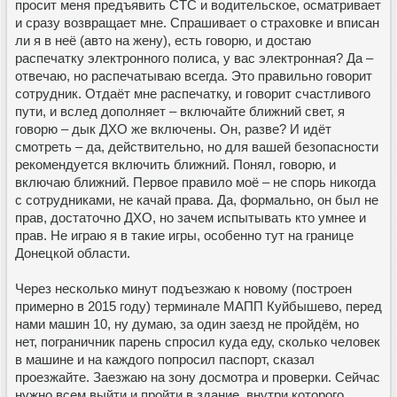
просит меня предъявить СТС и водительское, осматривает
и сразу возвращает мне. Спрашивает о страховке и вписан
ли я в неё (авто на жену), есть говорю, и достаю
распечатку электронного полиса, у вас электронная? Да –
отвечаю, но распечатываю всегда. Это правильно говорит
сотрудник. Отдаёт мне распечатку, и говорит счастливого
пути, и вслед дополняет – включайте ближний свет, я
говорю – дык ДХО же включены. Он, разве? И идёт
смотреть – да, действительно, но для вашей безопасности
рекомендуется включить ближний. Понял, говорю, и
включаю ближний. Первое правило моё – не спорь никогда
с сотрудниками, не качай права. Да, формально, он был не
прав, достаточно ДХО, но зачем испытывать кто умнее и
прав. Не играю я в такие игры, особенно тут на границе
Донецкой области.
Через несколько минут подъезжаю к новому (построен
примерно в 2015 году) терминале МАПП Куйбышево, перед
нами машин 10, ну думаю, за один заезд не пройдём, но
нет, пограничник парень спросил куда еду, сколько человек
в машине и на каждого попросил паспорт, сказал
проезжайте. Заезжаю на зону досмотра и проверки. Сейчас
нужно всем выйти и пройти в здание, внутри которого