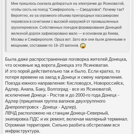
Мне пришлось сначала добираться на электричке до Ясиноватой,
чтобы сесть на поезд "Симферополь — Свердловск". Почему так?
Вероятно, из-за огромного объема пригородных пассажирских
перевозок в сочетании с высокой нагрузкой от промышленных
грузоперевозок. Собственных поездов формирования Донецкой
железной дороги зафиксировано мало — в основном до Киева,
Москвы и Симферополя. Орша вот. Зато все они были длинными и
мощными, составами по 18–20 вагонов.
Была даже распространенная поговорка жителей Донецка,
что основные жд ворота Донецка это Ясиноватая.
И это порой действительно так и было. Если кратко, то
потеря времени на заезд в Донецк и смену направления.
Поезда южного направления: Кисловодск, Новороссийск,
Адлер, Анапа, Баку, Волгоград - все из Ясиноватой,
исключение Донецк - Ростов и до 2000-го года Донецк -
Адлер (прицепная группа вагонов двухгруппного
Днепропетровск - Донецк - Адлер).
ЛВЧД расположено на станции Донецк-Северный,
экипировка ПДС и их ремонт, включая малярный терминал.
Огромная территория. Сильно разбита обстрелами вся
инфраструктура.