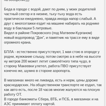
Беда в городе с водой, дают по дням, у моих родителей
частный сектор и в низине, тьху-тьху вода есть
практически ежедневно, правда иногда напор слабый. А
друг с многоэтажки ездит на машине набирать на роднике
воду в баклашки 5 литровые.
Видел в районе Покровского (под Матвеем-Курганом)
новый водопровод "Дон", и памятник на трассе ему в виде
огромного крана.
БПЛА - естественно присутствуют, 1 мая стою в огороде у
родни, жужжание слышу, потом смотрю а в небе на высоте
ну метров 200 может летит самолётного типа чудо, в
сторону Макеевки улетел, работа ПВО присутствует
конечно же, шумно в стороне аэропорта.
В магазинах много не ликвида, есть и норм, цены дороже
краснодарских. На общественном транспорте не ездил, так
как авто есть, после 18 часов многие жалуются на плохую
работу ОТ.
В городе банкоматы Сбера, ВТБ, и ПСБ, в магазинах и на
АЗС принимают оплату картой.