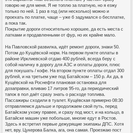
говорю не для меня. Я не топлю за платную, но я езжу
только по ней. 1 раз в год (или несколько) можно и
проехать по платке, чаще – уже б задумался о бесплатке,
а пока так.
Покрытие дороги относительно хорошее, да есть места с
латками и продавленными от фур, но их крайне мало.
На Павловской развилка, идёт ремонт дороги, знаки 50.
Потом до Кущёвской норм. На первом пункте оплаты в
районе Ирклиевской отдаю 400 рублей, всегда беру с
собой наличку в дорогу для АЗС и оплаты дороги, плюс
для покушать / кофе. На втором пункте оплаты отдал 300
рублей, и на третьем уже под Батайском – 150 р. Ах да, в
Кущёвской на Роснефти плановая остановка для
дозаправки, вливаю 17 литров 95-го, да периодический
тапок в пол даёт сразу знать о расходе топлива.
Пассажиры сходили в туалет. Кущёвская примерно 08:30
отправляемся дальше и продолжаем свой путь, перед
Батайском ухожу правее, и сразу под мост, и на кольцо, в
Батайске машин уже побольше, многие едут в Ростов.
Здесь я встретил первые дежурящие экипажы ДПС. Хотя
нет, вру. Цукерова Балка, ага, она самая. Проезжаю пост