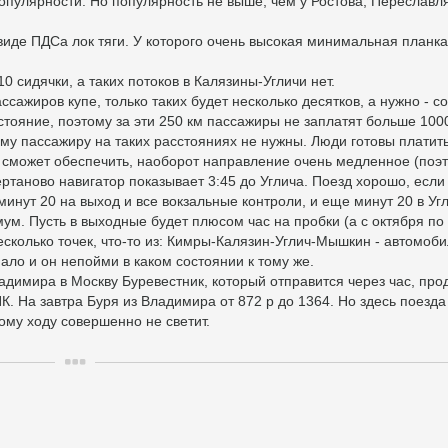
пулярности. Но популярность не выше, чем у Ростова, Переславля
виде ПДСа лок тяги. У которого очень высокая минимальная планка
 сидячки, а таких потоков в Калязины-Угличи нет.
сажиров купе, только таких будет несколько десятков, а нужно - со
стояние, поэтому за эти 250 км пассажиры не заплатят больше 100
ому пассажиру на таких расстояниях не нужны. Люди готовы платить
не сможет обеспечить, наоборот направление очень медленное (поэ
ертаново навигатор показывает 3:45 до Углича. Поезд хорошо, если
 минут 20 на выход и все вокзальные контроли, и еще минут 20 в Уг
мум. Пусть в выходные будет плюсом час на пробки (а с октября по
есколько точек, что-то из: Кимры-Калязин-Углич-Мышкин - автомоби
ало и он непойми в каком состоянии к тому же.
ладимира в Москву Буревестник, который отправится через час, про
ППК. На завтра Буря из Владимира от 872 р до 1364. Но здесь поезда
кому ходу совершенно не светит.