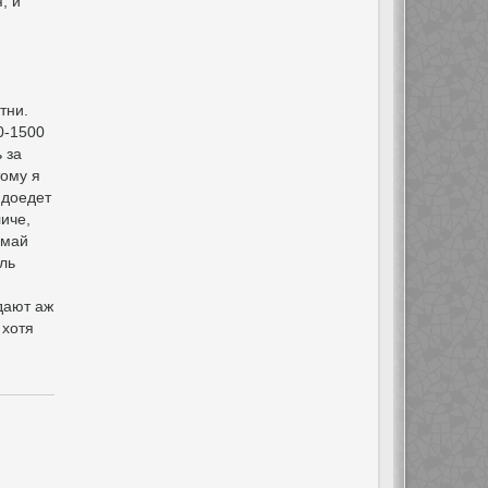
, и
тни.
0-1500
 за
тому я
 доедет
личе,
 май
ль
дают аж
 хотя