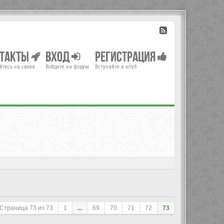
нтакты
Вход
Регистрация
йтесь на связи
Войдите на форум
Вступайте в клуб
Страница
73
из
73
1
...
69
70
71
72
73