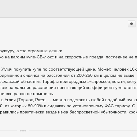
руктуру, а это огромные деньги.
о на вагоны купе-СВ-люкс и на скоростные поезда, последнее не 
 Углич покупать купе по соответствующей цене. Может, человек 10-
ефирменной сидячки на расстояния от 200-250 км в целом не выше
славской областям. Тарифы пригородных экспрессов, кстати, могу
и там на дальние расстояния повышающий коэффициент уже ставят
ти все равно не прыгнешь.
 Углич (Торжок, Ржев... - можно подставить любой подобный пункт
0, из которых 80-90% в сидячках по установленому ФАС тарифу. С
равились практически везде из-за беспросветной убыточности, кро