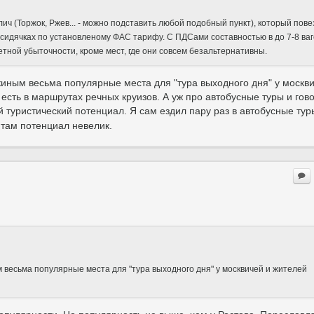
ч (Торжок, Ржев... - можно подставить любой подобный пункт), который пове
 сидячках по установленому ФАС тарифу. С ПДСами составностью в до 7-8 ва
етной убыточности, кроме мест, где они совсем безальтернативны.
шкиным весьма популярные места для "тура выходного дня" у москв
есть в маршрутах речных круизов. А уж про автобусные туры и гов
туристический потенциал. Я сам ездил пару раз в автобусные тур
а там потенциал невелик.
м весьма популярные места для "тура выходного дня" у москвичей и жителей