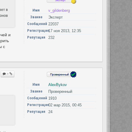
зет в
Имя
v_gildenberg
гонов
Звание
Эксперт
Сообщений
22037
Регистрация
17 ноя 2013, 12:35
ичей и
Репутация
232
орить
ы с
+
Имя
AlexBykov
Звание
Проверенный
Сообщений
1910
Регистрация
02 мар 2015, 00:45
Репутация
24