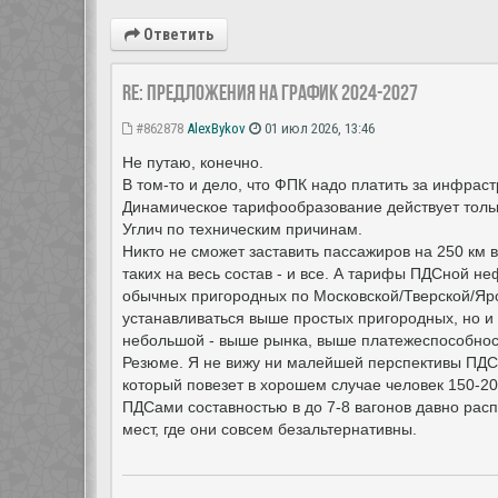
Ответить
Re: Предложения на график 2024-2027
#862878
AlexBykov
01 июл 2026, 13:46
Не путаю, конечно.
В том-то и дело, что ФПК надо платить за инфраст
Динамическое тарифообразование действует тольк
Углич по техническим причинам.
Никто не сможет заставить пассажиров на 250 км в
таких на весь состав - и все. А тарифы ПДСной н
обычных пригородных по Московской/Тверской/Яро
устанавливаться выше простых пригородных, но 
небольшой - выше рынка, выше платежеспособнос
Резюме. Я не вижу ни малейшей перспективы ПДС в
который повезет в хорошем случае человек 150-20
ПДСами составностью в до 7-8 вагонов давно расп
мест, где они совсем безальтернативны.
---