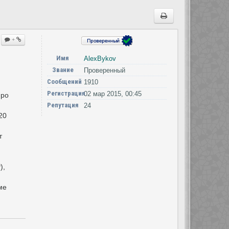
+
Имя
AlexBykov
Звание
Проверенный
Сообщений
1910
Регистрация
02 мар 2015, 00:45
про
Репутация
24
20
т
),
ме