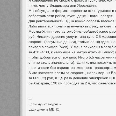
Я совершенно не спорю с фактом туристической по
ниже, чем у Владимира или Ярославля.
Мы обсуждаем формат перевозки этих туристов в 
себестоимости рейса, пусть даже 1 вагон поедет.
Для рентабельности ПДСа нужно собрать вагонов 10
Либо пытаться получить нужную выручку за счет пас
Москва-Углич - это автомобильное/автобусное рас
руб. Никакие дорогие услуги типа купе-СВ массов
скорость (разумные деньги), только ее жд здесь 
привел в пример Ржев). У меня сейчас из моего Ч
за 4:15-4:30, к нему еще на метро ехать 40 минут,
чтобы добраться от вокзала. Итого 5,5 часов мини
они не столь значительны). Если хотим посетить н
практически без вариантов, местного транспорта м
А что касается платы за скорость, например, из В
за 669 (!!!) руб, в 1,5 раза дешевле электричек Ц
бы быстрые, 190 км проходят за 2 ч, что савеловс
---
Если мучит энурез -
Езди днем в МВПС