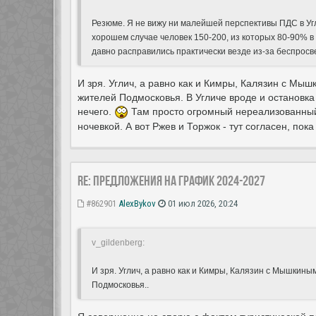
Резюме. Я не вижу ни малейшей перспективы ПДС в Угли
хорошем случае человек 150-200, из которых 80-90% в
давно расправились практически везде из-за беспросв
И зря. Углич, а равно как и Кимры, Калязин с Мы
жителей Подмосковья. В Угличе вроде и остановка 
нечего.
Там просто огромный нереализованный 
ночевкой. А вот Ржев и Торжок - тут согласен, пок
Re: Предложения на график 2024-2027
#862901
AlexBykov
01 июл 2026, 20:24
v_gildenberg:
И зря. Углич, а равно как и Кимры, Калязин с Мышкины
Подмосковья..