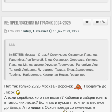
Re: Предложения на график 2024-2025
+
#792933
Dmitriy_Alexeevich
15 дек 2023, 13:29
Liski:
№357/358 Москва – Старый Оскол через Ожерелье, Павелец,
Раненбург, Лев Толстой, Елец. Остановки: Ожерелье, Узуново,
Павелец, Милославское, Урусово, Троекурово, Раненбург, Лев
Толстой, Лебедянь, Лутошкино, Талица, Елец, Долгоруково,
Тербуны, Набережное, Касторная-Новая, Горшечное.
Нет, так только 25/26 Москва - Воронеж
Продлить до
Лисок
А если серьёзно, кого там возить? Кабанов и зайцев гонять
в тамошних лесах? Если так и пускать, то что-то местное
до Ельца. А то лишать Оскол поезда со вменяемым