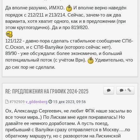
Да вполне разумно, ИМХО.
И вполне верно наведён
порядок с 212/211 и 213/214. Сейчас, зачем-то аж два
варианта, хотя хватит одного, как и в предложении (при
этом круглогодично). Да и про 819/820.
121/122 - давно пора сделать стабильное сообщение СПб-
С.Оскол, и с СПб-Валуйки (которого сейчас нет).
89/90 - уже обсуждали: более экономично, и больший
потенциальный поток (с учётом Врн).
Удивительно, что
до сих пор не сделали.
Re: Предложения на график 2024-2025
+
#792909
v_gildenberg
15 дек 2023, 09:56
Ох, Александр Сергеевич, не любит ФПК наше засылы во
все точки мира..) По Лискам мне идея понравилась! Но
давайте ее немного доработаем. А пусть поезд,
прибывший с Валуйки сразу отправляется в Москву….по
обратному маршруту, но с разворотом на Лискинской