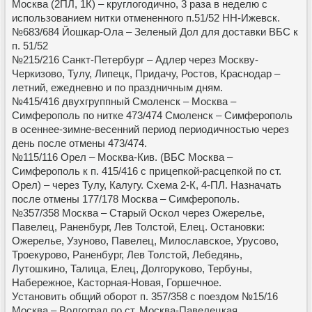
Москва (2ПЛ, 1К) – круглогодично, 3 раза в неделю с
использованием нитки отмененного п.51/52 НН-Ижевск.
№683/684 Йошкар-Ола – Зеленый Дол для доставки ВБС к
п. 51/52
№215/216 Санкт-Петербург – Адлер через Москву-
Черкизово, Тулу, Липецк, Придачу, Ростов, Краснодар –
летний, ежедневно и по праздничным дням.
№415/416 двухгруппный Смоленск – Москва –
Симферополь по нитке 473/474 Смоленск – Симферополь
в осеннее-зимне-весенний период периодичностью через
день после отмены 473/474.
№115/116 Орел – Москва-Кив. (ВБС Москва –
Симферополь к п. 415/416 с прицепкой-расцепкой по ст.
Орел) – через Тулу, Калугу. Схема 2-К, 4-ПЛ. Назначать
после отмены 177/178 Москва – Симферополь.
№357/358 Москва – Старый Оскол через Ожерелье,
Павелец, Раненбург, Лев Толстой, Елец. Остановки:
Ожерелье, Узуново, Павелец, Милославское, Урусово,
Троекурово, Раненбург, Лев Толстой, Лебедянь,
Лутошкино, Талица, Елец, Долгоруково, Тербуны,
Набережное, Касторная-Новая, Горшечное.
Установить общий оборот п. 357/358 с поездом №15/16
Москва – Волгоград по ст. Москва-Павелецкая.