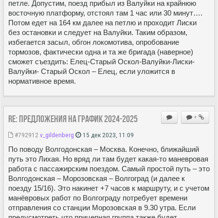
петле. Допустим, поезд прибыл из Валуйки на крайнюю
восточную платформу, отстоял там 1 час или 30 минут….
Потом едет на 164 км далее на петлю и проходит Лиски
без остановки и следует на Валуйки. Таким образом,
избегается засыл, обгон локомотива, опробование
тормозов, фактически одна и та же бригада (наверное)
сможет съездить: Елец-Старый Оскол-Валуйки-Лиски-
Валуйки- Старый Оскол – Елец, если уложится в
нормативное время.
Re: Предложения на график 2024-2025
+
#792912
v_gildenberg
15 дек 2023, 11:09
По поводу Волгодонская – Москва. Конечно, ближайший
путь это Лихая. Но вряд ли там будет какая-то маневровая
работа с пассажирским поездом. Самый простой путь – это
Волгодонская – Морозовская – Волгоград (и далее к
поезду 15/16). Это накинет +7 часов к маршруту, и с учетом
манёвровых работ по Волгограду потребует времени
отправления со станции Морозовская в 9.30 утра. Если
предусмотреть что прицепная группа также будет