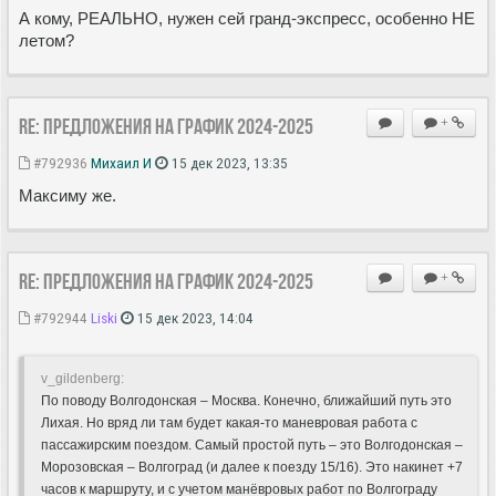
А кому, РЕАЛЬНО, нужен сей гранд-экспресс, особенно НЕ
летом?
Re: Предложения на график 2024-2025
+
#792936
Михаил И
15 дек 2023, 13:35
Максиму же.
Re: Предложения на график 2024-2025
+
#792944
Liski
15 дек 2023, 14:04
v_gildenberg:
По поводу Волгодонская – Москва. Конечно, ближайший путь это
Лихая. Но вряд ли там будет какая-то маневровая работа с
пассажирским поездом. Самый простой путь – это Волгодонская –
Морозовская – Волгоград (и далее к поезду 15/16). Это накинет +7
часов к маршруту, и с учетом манёвровых работ по Волгограду