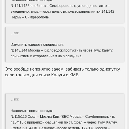
Назначить новые поезда:
№141/142 Челябинск – Симферополь круглогодично, лето –
ежедневно, зима - через день с использованием нитки 141/142
Пермь – Симферополь.
Liski:
Изменить маршрут следования:
№143/144 Москва – Кисловодск пропустить через Тулу, Калугу,
прибытием и отправлением на Москву-Кив.
Это вообще непонятно зачем, забивать только однопутку,
если только для связи Калуги с КМВ.
Liski:
Назначить новые поезда:
№115/116 Орел – Москва-Кив. (ВБС Москва – Симферополь к п.
415/416 с прицепкой-расцепкой по ст. Орел) – через Тулу, Калугу.
Схема 2-К, 4-ПЛ. Назначать после отмены 177/178 Москва –