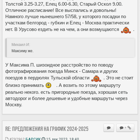
Толстой 3.25-3.27, Елец 6.00-6.30, Старый Оскол 9.00.
Отличное расписание! Все выспались и довольны!
Намного лучше нынешнего 57/58, у которого посадки по
участкам белгород - губкин и Елец - Москва практически
нет. В Урусово ездить не на чем, а они возмущаются
.
Михаил И:
Максиму же.
У Максима П. шизоидное расстройство по поводу
фотографирования поезда Минск - Самара и других
поездов в пердюлях Тульской области
. Это не стоит
близко принимать
. А возить по этому маршруту
реально некого. есть пригородные поезда, хорошая сеть
автодорог и более дешевые и удобные маршруты через
Москву.
Re: Предложения на график 2024-2025
+
#792962
БАРСИК
15 дек 2023, 18:40