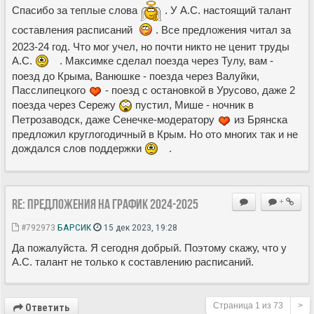
Спасибо за теплые слова
. У А.С. настоящий талант
составления расписаний
. Все предложения читал за
2023-24 год. Что мог учел, но почти никто не ценит труды
А.С.
. Максимке сделал поезда через Тулу, вам -
поезд до Крыма, Ванюшке - поезда через Валуйки,
Пасслипецкого
- поезд с остановкой в Урусово, даже 2
поезда через Сережу
пустил, Мише - ночник в
Петрозаводск, даже Сенечке-модератору
из Брянска
предложил круглогодичный в Крым. Но ото многих так и не
дождался слов поддержки
.
Re: Предложения на график 2024-2025
+
#792973
БАРСИК
15 дек 2023, 19:28
Да пожалуйста. Я сегодня добрый. Поэтому скажу, что у
А.С. талант не только к составлению расписаний.
Страница
1
из
73
>
Ответить