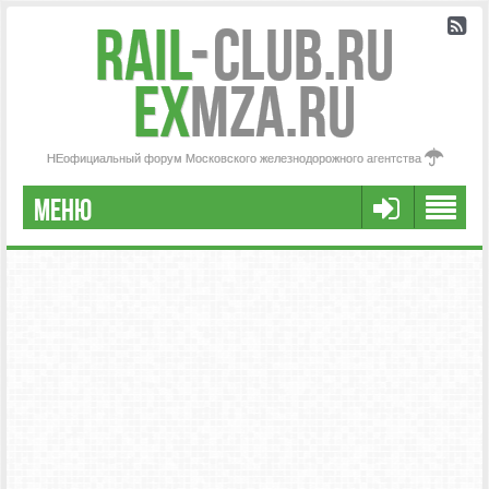
Rail
-
Club.RU
ex
MZA.RU
НЕофициальный форум Московского железнодорожного агентства
МЕНЮ
РЕГИСТРАЦИЯ
FAQ
НАША КОМАНДА
РАСШИРЕННЫЙ ПОИСК
СООБЩЕНИЯ БЕЗ ОТВЕТОВ