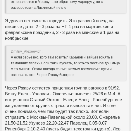
отправляется в Москву….по обратному маршруту, но с
разворотом на Лискинской петле.
Я думаю нет смысла городить. Это разовый поезд на
пиковые даты. 2 - 3 раза на НГ, 1 раз на мартовские и
февральские праздники, 2 - 3 раза на майские и 1 раз на
ноябрьские.
Dmitriy_Alexeevich:
А если серьёзно, кого там возить? Кабанов и зайцев гонять в
тамошних лесах? Если так и пускать, то что-то местное до Ельца.
А то лишать Оскол поезда со вменяемым временем в пути и
назначать это . Через Ржаву быстрее.
Через Ржаву остается прицепная группа вагонов к 91/92.
Ветку Елец - Узловая - Ожерелье вывезет 25/26 и М-4. А
вот участки Старый Оскол - Елец и Елец - Раненбург все
же удалены от крупных трасс и вывоза там нет. И я не
очень понимаю, чем там будет так плохо. Вот если
отправить с Москвы-Павелецкой около 20.00, Ожерелье
21.50-21.52 Узуново 22.20-22.47 Павелец 0.05-0.07
Раненбург 2.10-2.40 (пусть будут техстоянки где-то), Лев