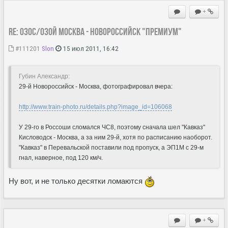
+
Re: 030С/030Й Москва - Новороссийск "Премиум"
#111201
Slon
15 июл 2011, 16:42
Губин Александр:
29-й Новороссийск - Москва, фотографировал вчера:
http://www.train-photo.ru/details.php?image_id=106068
У 29-го в Россоши сломался ЧС8, поэтому сначала шел "Кавказ"
Кисловодск - Москва, а за ним 29-й, хотя по расписанию наоборот.
"Кавказ" в Перевальской поставили под пропуск, а ЭП1М с 29-м
гнал, наверное, под 120 км/ч.
Ну вот, и не только десятки ломаются
+