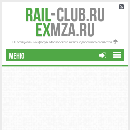
Rail
-
Club.RU
ex
MZA.RU
НЕофициальный форум Московского железнодорожного агентства
МЕНЮ
РЕГИСТРАЦИЯ
FAQ
НАША КОМАНДА
РАСШИРЕННЫЙ ПОИСК
СООБЩЕНИЯ БЕЗ ОТВЕТОВ