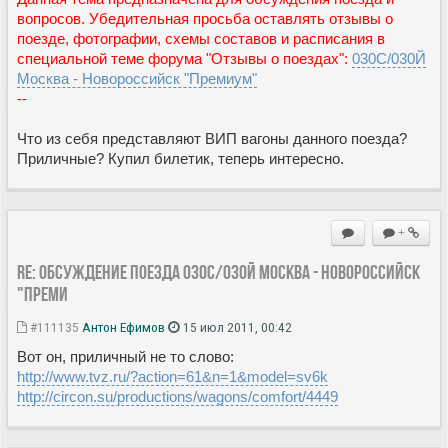
вопросов. Убедительная просьба оставлять отзывы о
поезде, фотографии, схемы составов и расписания в
специальной теме форума "Отзывы о поездах":
030С/030Й
Москва - Новороссийск "Премиум"
--
Что из себя представляют ВИП вагоны данного поезда?
Приличные? Купил билетик, теперь интересно.
+
Re: Обсуждение поезда 030С/030Й Москва - Новороссийск
"Преми
#111135
Антон Ефимов
15 июл 2011, 00:42
Вот он, приличный не то слово:
http://www.tvz.ru/?action=61&n=1&model=sv6k
http://circon.su/productions/wagons/comfort/4449