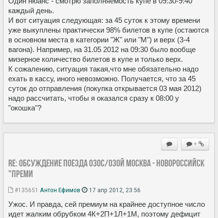
Один нюанс - смотрю заполняемость купе в 09:30-9:40
каждый день.
И вот ситуация следующая: за 45 суток к этому времени
уже выкуплены практически 98% билетов в купе (остаются
в основном места в категории "Ж" или "М") и верх (3-4
вагона). Например, на 31.05 2012 на 09:30 было вообще
мизерное количество билетов в купе и только верх.
К сожалению, ситуация такая,что мне обязательно надо
ехать в кассу, иного невозможно. Получается, что за 45
суток до отправления (покупка открывается 03 мая 2012)
надо рассчитать, чтобы я оказался сразу к 08:00 у
"окошка"?
+
Re: Обсуждение поезда 030С/030Й Москва - Новороссийск
"Преми
#135651
Антон Ефимов
17 апр 2012, 23:56
Ужос. И правда, сей премиум на крайнее доступное число
идет жалким обрубком 4К+2П+1Л+1М, поэтому дефицит